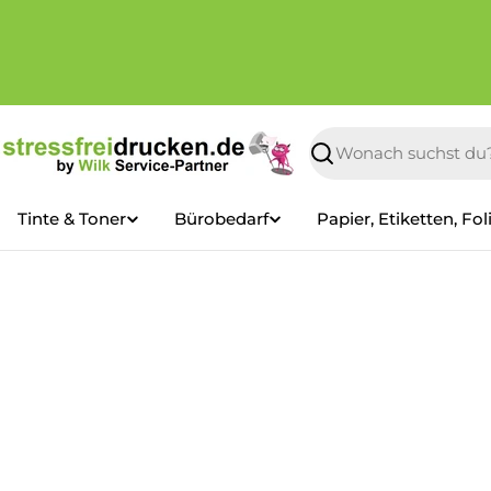
Zum
Inhalt
springen
Suchen
Tinte & Toner
Bürobedarf
Papier, Etiketten, Fol