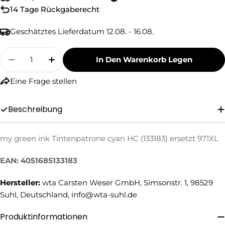
14 Tage Rückgaberecht
Geschätztes Lieferdatum
12.08. - 16.08.
Menge
In Den Warenkorb Legen
Menge Für My Green Ink Tintenpatrone Cyan H
Menge Für My Green Ink Tintenpatron
Eine Frage stellen
Beschreibung
Eine Frage stellen
my green ink Tintenpatrone cyan HC (133183) ersetzt 971XL
Ihr
Name
EAN: 4051685133183
Ihre
E-
Hersteller:
wta Carsten Weser GmbH, Simsonstr. 1, 98529
Mail
Suhl, Deutschland, info@wta-suhl.de
Ihre
Telefonnummer
Produktinformationen
Ihre