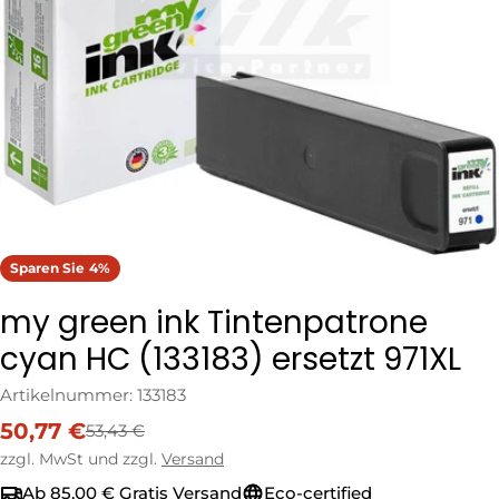
Öffnen Sie das Medium 0 im Modalformat
Sparen Sie
4%
my green ink Tintenpatrone
cyan HC (133183) ersetzt 971XL
Artikelnummer:
133183
50,77 €
53,43 €
Verkaufspreis
Regulärer
Preis
zzgl. MwSt und zzgl.
Versand
Ab 85,00 € Gratis Versand
Eco-certified