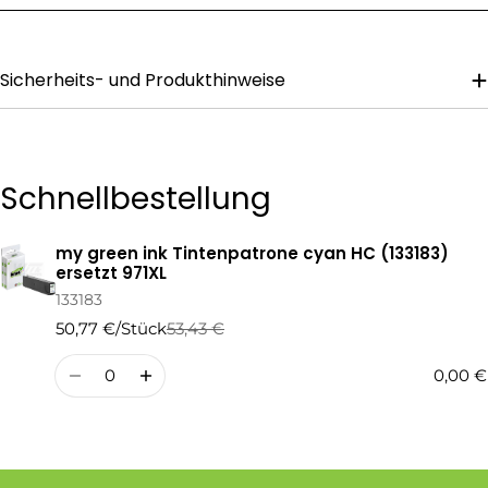
Nachricht
Sicherheits- und Produkthinweise
Die mit * gekennzeichneten Felder sind Pflichtfelder.
Frage Senden
Schnellbestellung
my green ink Tintenpatrone cyan HC (133183)
Ihr
ersetzt 971XL
Warenkorb
133183
50,77 €/Stück
53,43 €
Regulärer
Verkaufspreis
Preis
Menge
0,00 €