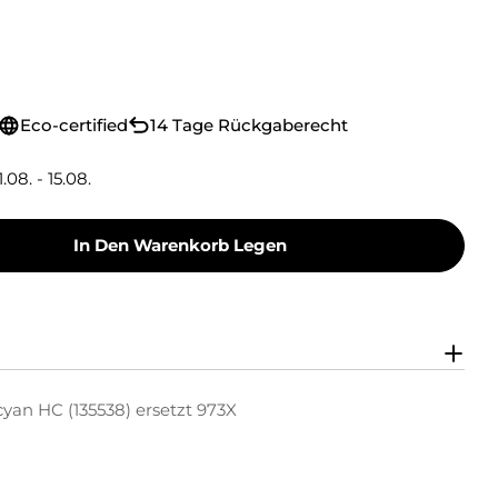
Eco-certified
14 Tage Rückgaberecht
1.08. - 15.08.
In Den Warenkorb Legen
nk Tintenpatrone Cyan HC (135538) Ersetzt 973
y Green Ink Tintenpatrone Cyan HC (135538) Er
yan HC (135538) ersetzt 973X