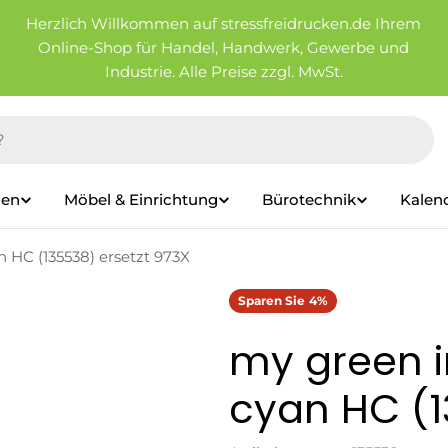
Herzlich Willkommen auf stressfreidrucken.de Ihrem
Online-Shop für Handel, Handwerk, Gewerbe und
Industrie. Alle Preise zzgl. MwSt.
ien
Möbel & Einrichtung
Bürotechnik
Kalen
 HC (135538) ersetzt 973X
Sparen Sie
4%
my green i
cyan HC (1