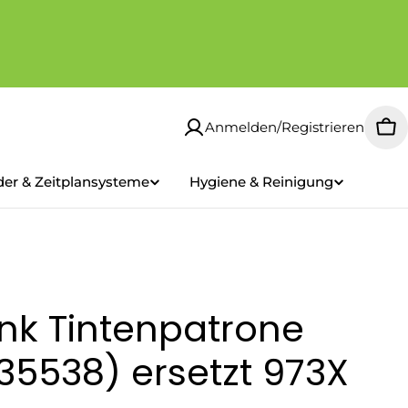
Anmelden/Registrieren
Wa
der & Zeitplansysteme
Hygiene & Reinigung
nk Tintenpatrone
35538) ersetzt 973X