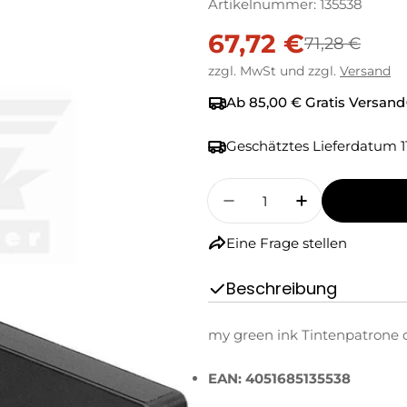
Artikelnummer:
135538
67,72 €
Verkaufspreis
Regulärer
71,28 €
zzgl. MwSt und zzgl.
Versand
Preis
Ab 85,00 € Gratis Versand
Geschätztes Lieferdatum
1
Menge
Menge Für My Green I
Menge Für M
Eine Frage stellen
Beschreibung
my green ink Tintenpatrone c
EAN: 4051685135538