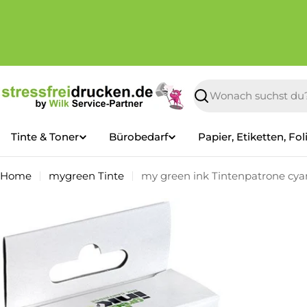
Zum
Inhalt
springen
Suchen
Tinte & Toner
Bürobedarf
Papier, Etiketten, Fol
Home
mygreen Tinte
my green ink Tintenpatrone cyan
Springe
zu
den
Produktinformationen