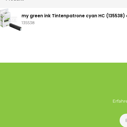
Ihr
my green ink Tintenpatrone cyan HC (135538) 
Warenkorb
135538
Erfahr
E-
Mai