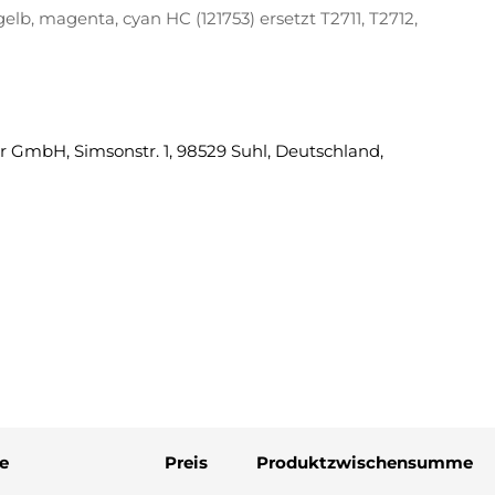
lb, magenta, cyan HC (121753) ersetzt T2711, T2712,
Eine Fra
 GmbH, Simsonstr. 1, 98529 Suhl, Deutschland,
Ihr
Name
Ihre
E-
Mail
Ihre
Telefonnummer
Ihre
Nachricht
Die mit * gekennzeichneten Fel
e
Preis
Produktzwischensumme
Frage