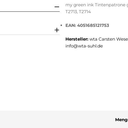
my green ink Tintenpatrone ge
T2713, T2714
EAN: 4051685121753
Hersteller:
wta Carsten Weser
info@wta-suhl.de
Meng