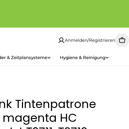
Anmelden/Registrieren
Wa
der & Zeitplansysteme
Hygiene & Reinigung
nk Tintenpatrone
n, magenta HC