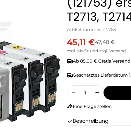
(121753) ers
T2713, T271
Artikelnummer:
121753
45,11 €
Verkaufspreis
Regulärer
47,48 €
zzgl. MwSt und zzgl.
Versand
Preis
Ab 85,00 € Gratis Versand
Geschätztes Lieferdatum
1
Menge
Menge Für My Green I
Menge Für My
Eine Frage stellen
Beschreibung