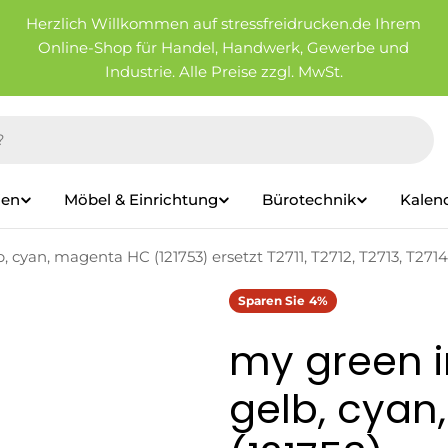
Herzlich Willkommen auf stressfreidrucken.de Ihrem
Online-Shop für Handel, Handwerk, Gewerbe und
Industrie. Alle Preise zzgl. MwSt.
ien
Möbel & Einrichtung
Bürotechnik
Kalen
 cyan, magenta HC (121753) ersetzt T2711, T2712, T2713, T2714
Sparen Sie
4%
my green i
gelb, cya