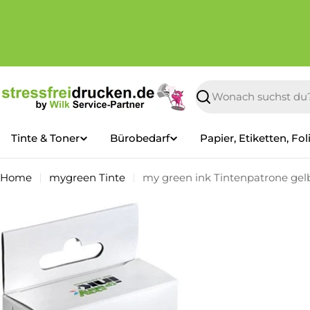
Zum
Inhalt
springen
Suchen
Tinte & Toner
Bürobedarf
Papier, Etiketten, Fol
Home
mygreen Tinte
my green ink Tintenpatrone gelb,
Springe
zu
den
Produktinformationen