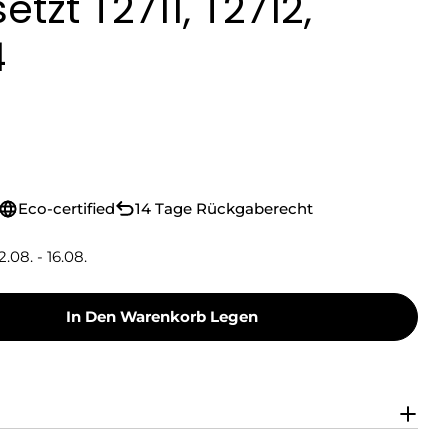
etzt T2711, T2712,
4
Eco-certified
14 Tage Rückgaberecht
2.08. - 16.08.
In Den Warenkorb Legen
nk Tintenpatrone Gelb, Cyan, Magenta HC (121753
 Green Ink Tintenpatrone Gelb, Cyan, Magenta H