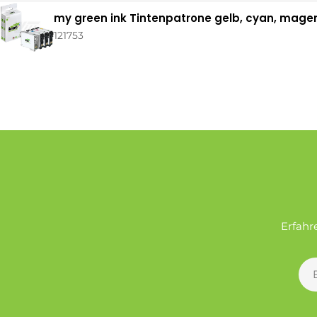
Ihr
my green ink Tintenpatrone gelb, cyan, magenta
Warenkorb
121753
Erfahr
E-
Mai