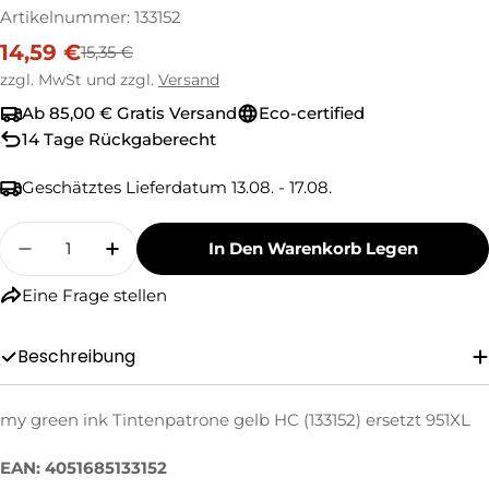
Artikelnummer:
133152
14,59 €
15,35 €
Verkaufspreis
Regulärer
Preis
zzgl. MwSt und zzgl.
Versand
Ab 85,00 € Gratis Versand
Eco-certified
14 Tage Rückgaberecht
Geschätztes Lieferdatum
13.08. - 17.08.
Menge
In Den Warenkorb Legen
Menge Für My Green Ink Tintenpatrone Gelb H
Menge Für My Green Ink Tintenpatron
Eine Frage stellen
Eine Frage stellen
Beschreibung
Ihr
Name
my green ink Tintenpatrone gelb HC (133152) ersetzt 951XL
Ihre
E-
Mail
EAN: 4051685133152
Ihre