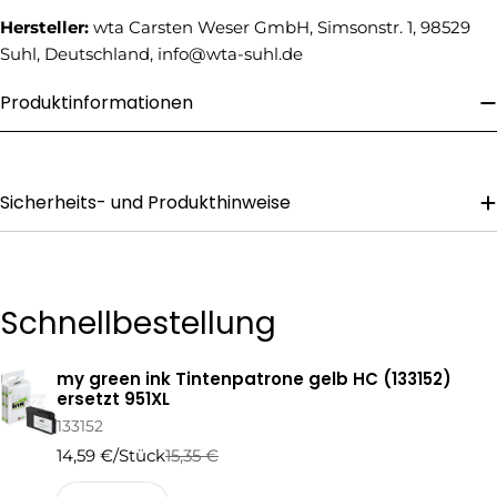
Telefonnummer
Hersteller:
wta Carsten Weser GmbH, Simsonstr. 1, 98529
Suhl, Deutschland, info@wta-suhl.de
Ihre
Nachricht
Produktinformationen
Die mit * gekennzeichneten Felder sind Pflichtfelder.
Sicherheits- und Produkthinweise
Frage Senden
Schnellbestellung
my green ink Tintenpatrone gelb HC (133152)
Ihr
ersetzt 951XL
Warenkorb
133152
14,59 €/Stück
15,35 €
Regulärer
Verkaufspreis
Preis
Menge