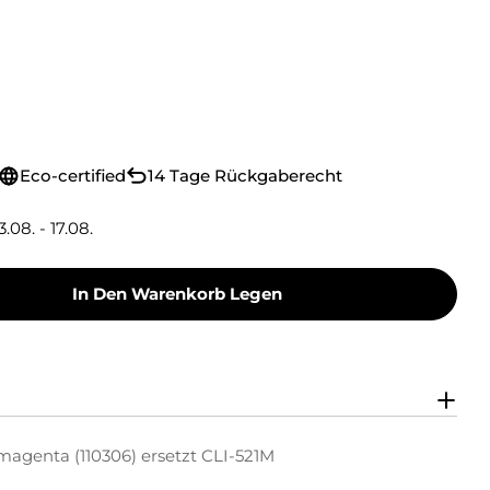
Eco-certified
14 Tage Rückgaberecht
3.08. - 17.08.
In Den Warenkorb Legen
nk Tintenpatrone Magenta (110306) Ersetzt CLI
y Green Ink Tintenpatrone Magenta (110306) Er
magenta (110306) ersetzt CLI-521M