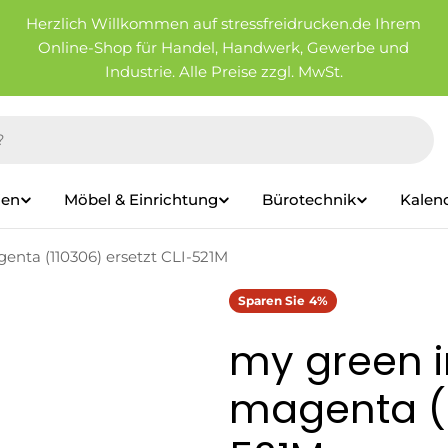
Herzlich Willkommen auf stressfreidrucken.de Ihrem
Online-Shop für Handel, Handwerk, Gewerbe und
Industrie. Alle Preise zzgl. MwSt.
ien
Möbel & Einrichtung
Bürotechnik
Kalen
enta (110306) ersetzt CLI-521M
Sparen Sie
4%
my green i
magenta (1