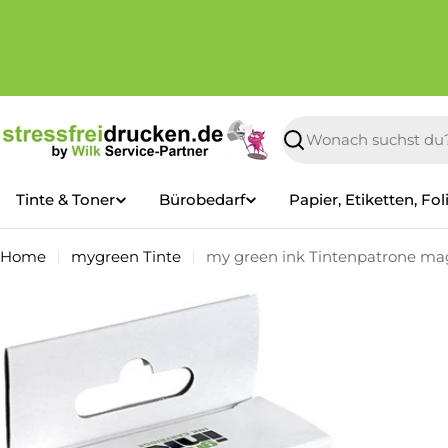
Zum
Inhalt
springen
Suchen
Tinte & Toner
Bürobedarf
Papier, Etiketten, Fol
Home
mygreen Tinte
my green ink Tintenpatrone mag
Springe
zu
den
Produktinformationen