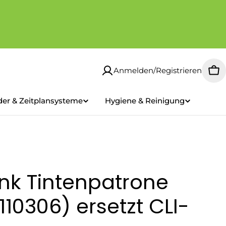
Anmelden/Registrieren
Wa
der & Zeitplansysteme
Hygiene & Reinigung
nk Tintenpatrone
10306) ersetzt CLI-