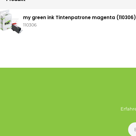
Ihr
my green ink Tintenpatrone magenta (110306) 
Warenkorb
110306
Erfahr
E-
Mai