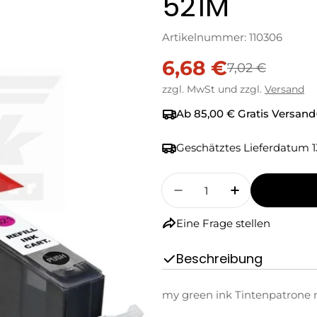
521M
Artikelnummer:
110306
6,68 €
Verkaufspreis
Regulärer
7,02 €
zzgl. MwSt und zzgl.
Versand
Preis
Ab 85,00 € Gratis Versand
Geschätztes Lieferdatum
1
Menge
Menge Für My Green I
Menge Für M
Eine Frage stellen
Beschreibung
my green ink Tintenpatrone 