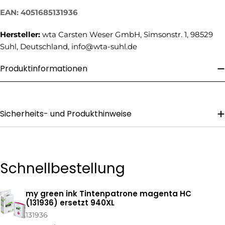
Ihre
EAN: 4051685131936
Telefonnummer
Hersteller:
wta Carsten Weser GmbH, Simsonstr. 1, 98529
Ihre
Nachricht
Suhl, Deutschland, info@wta-suhl.de
Produktinformationen
Die mit * gekennzeichneten Felder sind Pflichtfelder.
Frage Senden
Sicherheits- und Produkthinweise
Schnellbestellung
my green ink Tintenpatrone magenta HC
Ihr
(131936) ersetzt 940XL
Warenkorb
131936