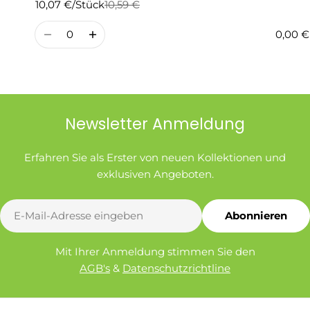
10,07 €/Stück
10,59 €
Regulärer
Verkaufspreis
Preis
Menge
0,00 €
Newsletter Anmeldung
Erfahren Sie als Erster von neuen Kollektionen und
exklusiven Angeboten.
E-
Abonnieren
Mail
Mit Ihrer Anmeldung stimmen Sie den
AGB's
&
Datenschutzrichtline