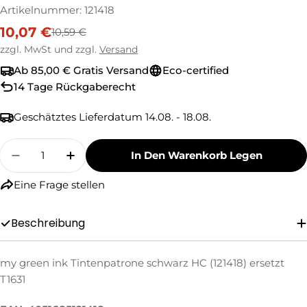
Artikelnummer:
121418
10,07 €
10,59 €
Verkaufspreis
Regulärer
Preis
zzgl. MwSt und zzgl.
Versand
Ab 85,00 € Gratis Versand
Eco-certified
14 Tage Rückgaberecht
Geschätztes Lieferdatum
14.08. - 18.08.
Menge
In Den Warenkorb Legen
Menge Für My Green Ink Tintenpatrone Schwar
Menge Für My Green Ink Tintenpatron
Eine Frage stellen
Eine Frage stellen
Beschreibung
Ihr
Name
my green ink Tintenpatrone schwarz HC (121418) ersetzt
Ihre
T1631
E-
Mail