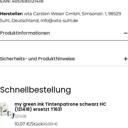
EAN: 4051685121418
Ihre
Telefonnummer
Hersteller:
wta Carsten Weser GmbH, Simsonstr. 1, 98529
Ihre
Suhl, Deutschland, info@wta-suhl.de
Nachricht
Produktinformationen
Die mit * gekennzeichneten Felder sind Pflichtfelder.
Frage Senden
Sicherheits- und Produkthinweise
Schnellbestellung
my green ink Tintenpatrone schwarz HC
Ihr
(121418) ersetzt T1631
Warenkorb
121418
10,07 €/Stück
10,59 €
Regulärer
Verkaufspreis