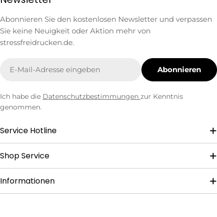
Abonnieren Sie den kostenlosen Newsletter und verpassen
Sie keine Neuigkeit oder Aktion mehr von
stressfreidrucken.de.
E-
Abonnieren
Mail
Ich habe die
Datenschutzbestimmungen
zur Kenntnis
genommen.
Service Hotline
Shop Service
Informationen