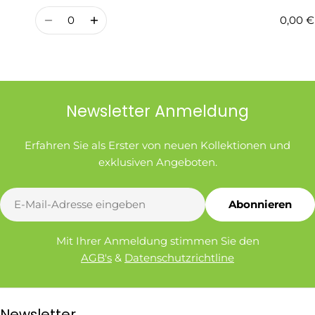
Preis
Menge
0,00 €
Newsletter Anmeldung
Erfahren Sie als Erster von neuen Kollektionen und
exklusiven Angeboten.
E-
Abonnieren
Mail
Mit Ihrer Anmeldung stimmen Sie den
AGB's
&
Datenschutzrichtline
Newsletter