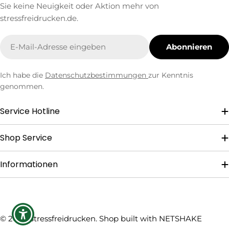
Sie keine Neuigkeit oder Aktion mehr von
stressfreidrucken.de.
E-
Abonnieren
Mail
Ich habe die
Datenschutzbestimmungen
zur Kenntnis
genommen.
Service Hotline
Shop Service
Informationen
Zahlungsmethoden
© 2026
Stressfreidrucken
. Shop built with
NETSHAKE