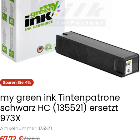
Öffnen Sie das Medium 0 im Modalformat
Sparen Sie
4%
my green ink Tintenpatrone
schwarz HC (135521) ersetzt
973X
Artikelnummer:
135521
67,72 €
71,28 €
Verkaufspreis
Regulärer