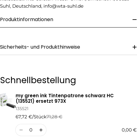
Suhl, Deutschland, info@wta-suhl.de
Ihre
Nachricht
Produktinformationen
Die mit * gekennzeichneten Felder sind Pflichtfelder.
Sicherheits- und Produkthinweise
Frage Senden
Schnellbestellung
my green ink Tintenpatrone schwarz HC
Ihr
(135521) ersetzt 973X
Warenkorb
135521
67,72 €/Stück
71,28 €
Regulärer
Verkaufspreis
Preis
Menge
0,00 €