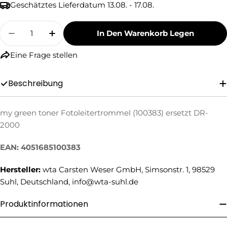
Geschätztes Lieferdatum
13.08. - 17.08.
Menge
In Den Warenkorb Legen
Menge Für My Green Toner Fotoleitertrommel
Menge Für My Green Toner Fotoleite
Eine Frage stellen
Beschreibung
my green toner Fotoleitertrommel (100383) ersetzt DR-
Eine Frage stellen
2000
Ihr
Name
EAN: 4051685100383
Ihre
Hersteller:
wta Carsten Weser GmbH, Simsonstr. 1, 98529
E-
Mail
Suhl, Deutschland, info@wta-suhl.de
Ihre
Telefonnummer
Produktinformationen
Ihre
Nachricht