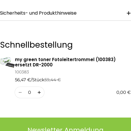
Sicherheits- und Produkthinweise
Die mit * gekennzeichneten Felder sind Pflichtfelder.
Frage Senden
Schnellbestellung
my green toner Fotoleitertrommel (100383)
Ihr
ersetzt DR-2000
Warenkorb
100383
56,47 €/Stück
59,44 €
Regulärer
Verkaufspreis
Preis
Menge
0,00 €
Newsletter Anmeldung