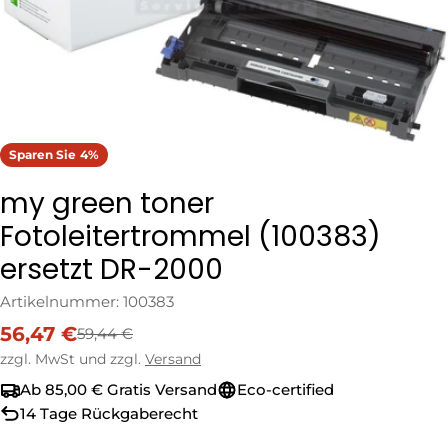
Sparen Sie
4%
my green toner
Fotoleitertrommel (100383)
ersetzt DR-2000
Artikelnummer:
100383
56,47 €
59,44 €
Verkaufspreis
Regulärer
Preis
zzgl. MwSt und zzgl.
Versand
Ab 85,00 € Gratis Versand
Eco-certified
14 Tage Rückgaberecht