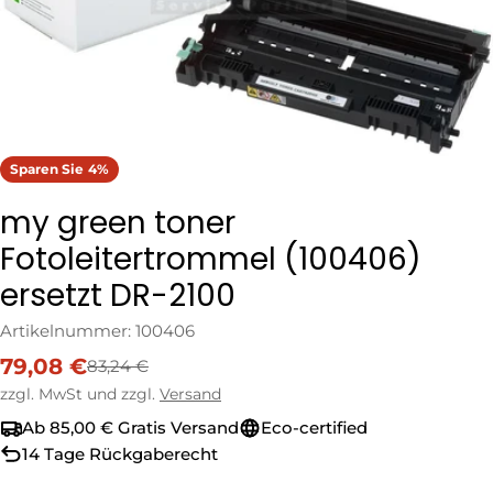
Sparen Sie
4%
my green toner
Fotoleitertrommel (100406)
ersetzt DR-2100
Artikelnummer:
100406
79,08 €
83,24 €
Verkaufspreis
Regulärer
Preis
zzgl. MwSt und zzgl.
Versand
Ab 85,00 € Gratis Versand
Eco-certified
14 Tage Rückgaberecht