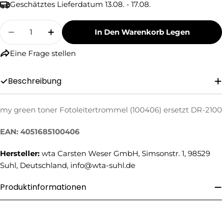
Geschätztes Lieferdatum
13.08. - 17.08.
Menge
In Den Warenkorb Legen
Menge Für My Green Toner Fotoleitertrommel 
Menge Für My Green Toner Fotoleite
Eine Frage stellen
Beschreibung
Eine Frage stellen
my green toner Fotoleitertrommel (100406) ersetzt DR-2100
Ihr
EAN: 4051685100406
Name
Ihre
Hersteller:
wta Carsten Weser GmbH, Simsonstr. 1, 98529
E-
Suhl, Deutschland, info@wta-suhl.de
Mail
Ihre
Produktinformationen
Telefonnummer
Ihre
Nachricht