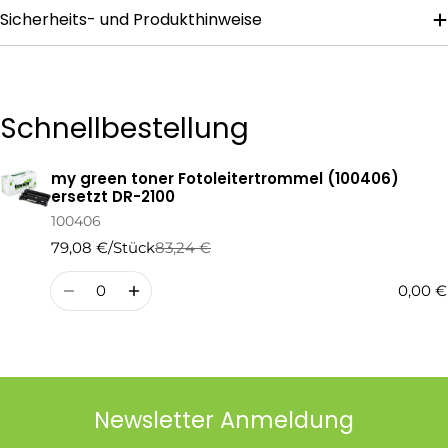
Sicherheits- und Produkthinweise
Die mit * gekennzeichneten Felder sind Pflichtfelder.
Frage Senden
Schnellbestellung
my green toner Fotoleitertrommel (100406)
Ihr
ersetzt DR-2100
Warenkorb
100406
79,08 €/Stück
83,24 €
Regulärer
Verkaufspreis
Preis
Menge
0,00 €
Newsletter Anmeldung