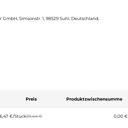
Eine Fra
 GmbH, Simsonstr. 1, 98529 Suhl, Deutschland,
Ihr
Name
Ihre
E-
Mail
Ihre
Telefonnummer
Ihre
Nachricht
Preis
Produktzwischensumme
Die mit * gekennzeichneten Fel
Frage
6,47 €/Stück
59,44 €
0,00 €
egulärer
erkaufspreis
reis