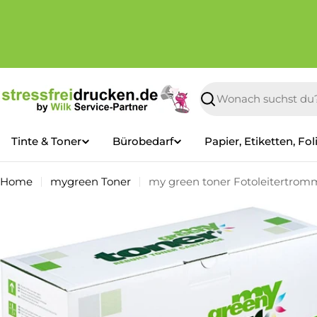
Zum
Inhalt
springen
Suchen
Tinte & Toner
Bürobedarf
Papier, Etiketten, Fol
Home
mygreen Toner
my green toner Fotoleitertromm
Springe
zu
den
Produktinformationen