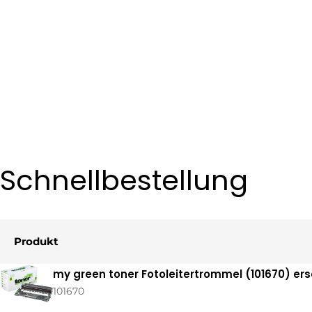
Schnellbestellung
Produkt
Ihr
my green toner Fotoleitertrommel (101670) er
Warenkorb
101670