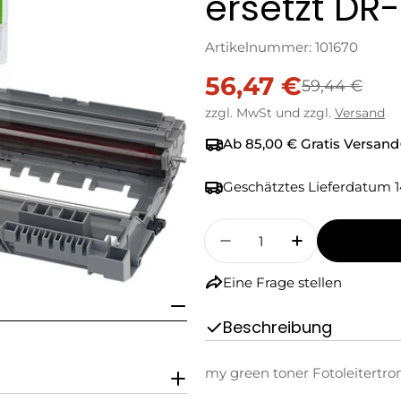
ersetzt DR
Artikelnummer:
101670
56,47 €
Verkaufspreis
Regulärer
59,44 €
zzgl. MwSt und zzgl.
Versand
Preis
Ab 85,00 € Gratis Versand
Geschätztes Lieferdatum
1
Menge
Menge Für My Green 
Menge Für M
Eine Frage stellen
Beschreibung
my green toner Fotoleitertr