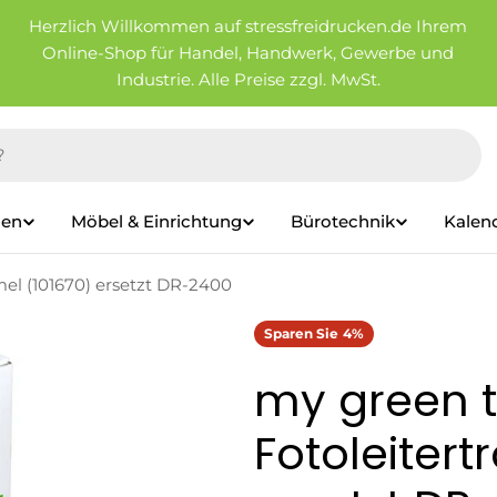
Herzlich Willkommen auf stressfreidrucken.de Ihrem
Online-Shop für Handel, Handwerk, Gewerbe und
Industrie. Alle Preise zzgl. MwSt.
ien
Möbel & Einrichtung
Bürotechnik
Kalen
el (101670) ersetzt DR-2400
Sparen Sie
4%
my green 
Fotoleiter