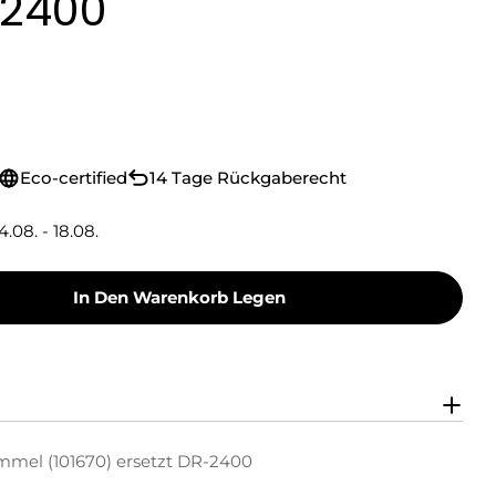
-2400
Eco-certified
14 Tage Rückgaberecht
4.08. - 18.08.
In Den Warenkorb Legen
Toner Fotoleitertrommel (101670) Ersetzt DR-24
y Green Toner Fotoleitertrommel (101670) Erse
ommel (101670) ersetzt DR-2400