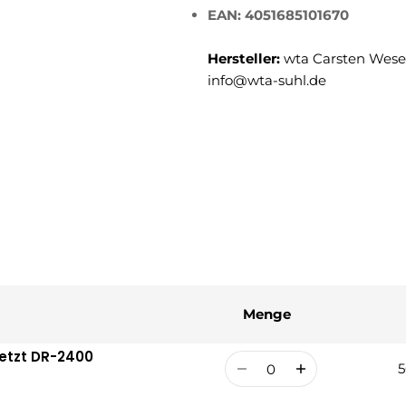
EAN: 4051685101670
Hersteller:
wta Carsten Weser
info@wta-suhl.de
Menge
setzt DR-2400
Menge
5
R
V
P