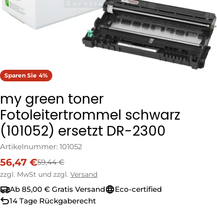
Sparen Sie
4%
my green toner
Fotoleitertrommel schwarz
(101052) ersetzt DR-2300
Artikelnummer:
101052
56,47 €
59,44 €
Verkaufspreis
Regulärer
Preis
zzgl. MwSt und zzgl.
Versand
Ab 85,00 € Gratis Versand
Eco-certified
14 Tage Rückgaberecht