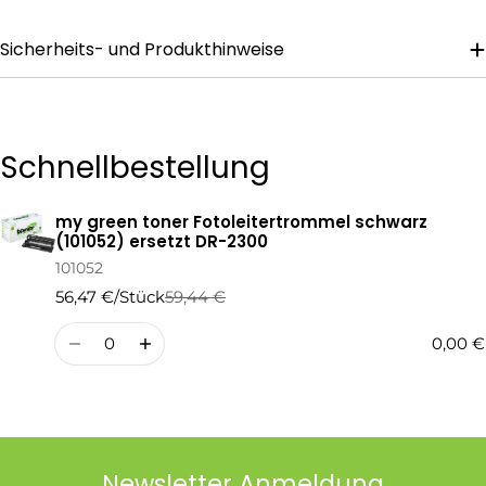
Sicherheits- und Produkthinweise
Die mit * gekennzeichneten Felder sind Pflichtfelder.
Frage Senden
Schnellbestellung
my green toner Fotoleitertrommel schwarz
Ihr
(101052) ersetzt DR-2300
Warenkorb
101052
56,47 €/Stück
59,44 €
Regulärer
Verkaufspreis
Preis
Menge
0,00 €
Newsletter Anmeldung