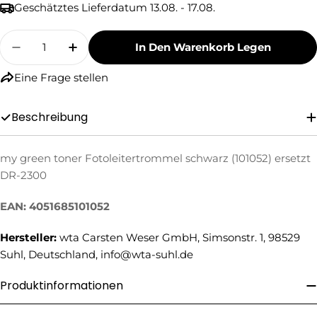
Geschätztes Lieferdatum
13.08. - 17.08.
Menge
In Den Warenkorb Legen
Menge Für My Green Toner Fotoleitertrommel
Menge Für My Green Toner Fotoleite
Eine Frage stellen
Beschreibung
my green toner Fotoleitertrommel schwarz (101052) ersetzt
Eine Frage stellen
DR-2300
Ihr
Name
EAN: 4051685101052
Ihre
Hersteller:
wta Carsten Weser GmbH, Simsonstr. 1, 98529
E-
Mail
Suhl, Deutschland, info@wta-suhl.de
Ihre
Telefonnummer
Produktinformationen
Ihre
Nachricht