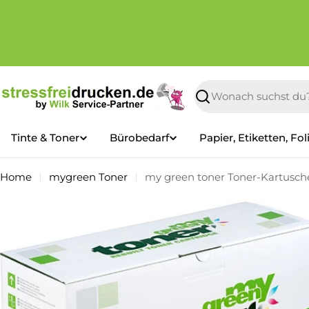
Zum
Inhalt
springen
Suchen
Tinte & Toner
Bürobedarf
Papier, Etiketten, Fol
Home
mygreen Toner
my green toner Toner-Kartusche
Springe
zu
den
Produktinformationen