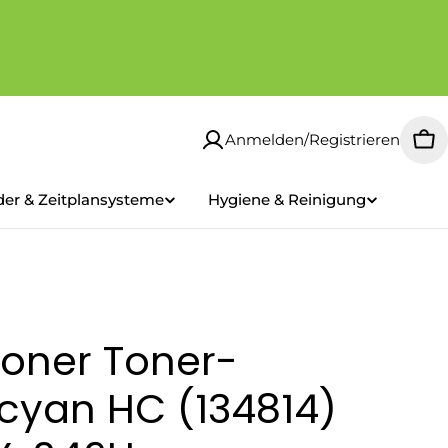
Anmelden/Registrieren
Wa
der & Zeitplansysteme
Hygiene & Reinigung
oner Toner-
cyan HC (134814)