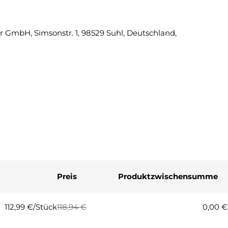
Eine Fra
 GmbH, Simsonstr. 1, 98529 Suhl, Deutschland,
Ihr
Name
Ihre
E-
Mail
Ihre
Telefonnummer
Ihre
Nachricht
Preis
Produktzwischensumme
Die mit * gekennzeichneten Fel
Frage
112,99 €/Stück
118,94 €
0,00 €
Regulärer
Verkaufspreis
Preis