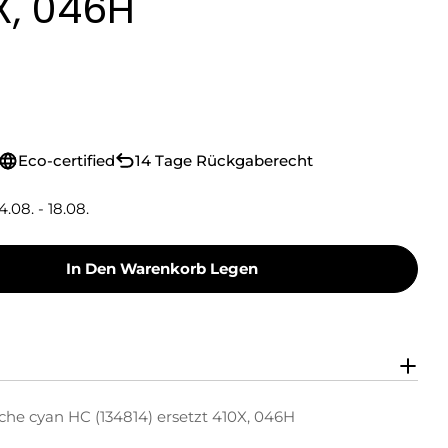
X, 046H
Eco-certified
14 Tage Rückgaberecht
4.08. - 18.08.
In Den Warenkorb Legen
Toner Toner-Kartusche Cyan HC (134814) Ersetzt
y Green Toner Toner-Kartusche Cyan HC (134814
he cyan HC (134814) ersetzt 410X, 046H