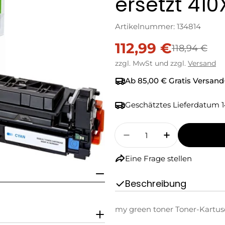
ersetzt 410
Artikelnummer:
134814
112,99 €
Verkaufspreis
Regulärer
118,94 €
zzgl. MwSt und zzgl.
Versand
Preis
Ab 85,00 € Gratis Versand
Geschätztes Lieferdatum
1
Menge
Menge Für My Green 
Menge Für M
Eine Frage stellen
Beschreibung
my green toner Toner-Kartusc