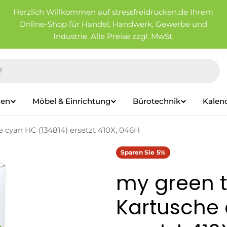
Herzlich Willkommen auf stressfreidrucken.de Ihrem
Online-Shop für Handel, Handwerk, Gewerbe und
Industrie. Alle Preise zzgl. MwSt.
ien
Möbel & Einrichtung
Bürotechnik
Kalen
 cyan HC (134814) ersetzt 410X, 046H
Sparen Sie
5%
my green t
Kartusche 