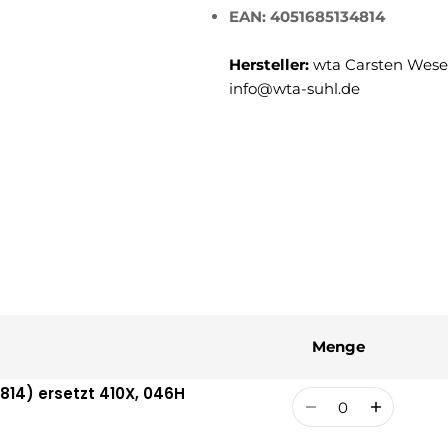
EAN: 4051685134814
Hersteller:
wta Carsten Weser
info@wta-suhl.de
Menge
14) ersetzt 410X, 046H
Menge