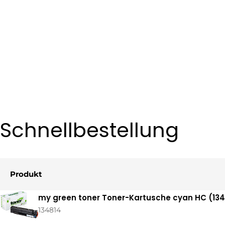
Schnellbestellung
Produkt
Ihr
my green toner Toner-Kartusche cyan HC (1348
Warenkorb
134814