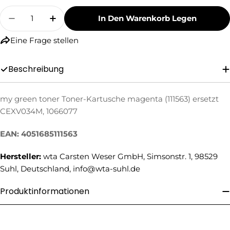
Menge
In Den Warenkorb Legen
Menge Für My Green Toner Toner-Kartusche M
Menge Für My Green Toner Toner-Kar
Eine Frage stellen
Beschreibung
my green toner Toner-Kartusche magenta (111563) ersetzt
Eine Frage stellen
CEXV034M, 1066077
Ihr
EAN: 4051685111563
Name
Ihre
Hersteller:
wta Carsten Weser GmbH, Simsonstr. 1, 98529
E-
Suhl, Deutschland, info@wta-suhl.de
Mail
Ihre
Produktinformationen
Telefonnummer
Ihre
Nachricht