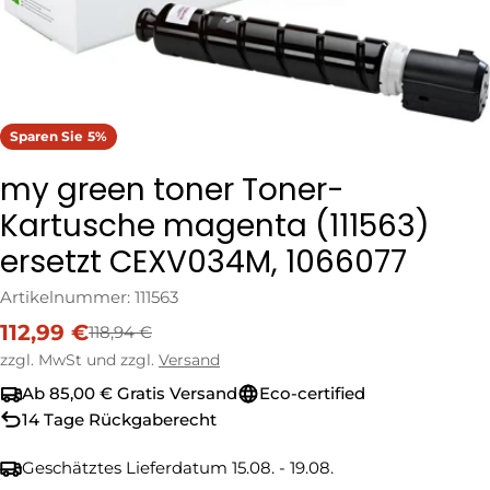
Sparen Sie
5%
my green toner Toner-
Kartusche magenta (111563)
ersetzt CEXV034M, 1066077
Artikelnummer:
111563
112,99 €
118,94 €
Verkaufspreis
Regulärer
Preis
zzgl. MwSt und zzgl.
Versand
Ab 85,00 € Gratis Versand
Eco-certified
14 Tage Rückgaberecht
Geschätztes Lieferdatum
15.08. - 19.08.