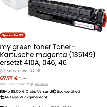
Sparen Sie
5%
my green toner Toner-
Kartusche magenta (135149)
ersetzt 410A, 046, 46
Artikelnummer:
135149
67,77 €
71,34 €
Verkaufspreis
Regulärer
Preis
zzgl. MwSt und zzgl.
Versand
Ab 85,00 € Gratis Versand
Eco-certified
14 Tage Rückgaberecht