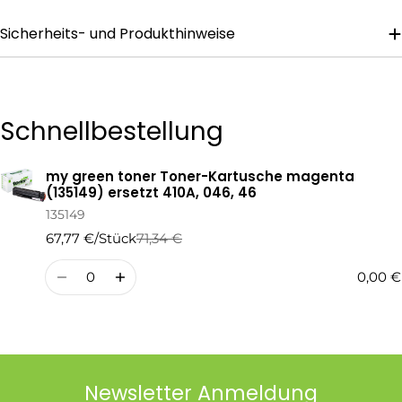
Sicherheits- und Produkthinweise
Die mit * gekennzeichneten Felder sind Pflichtfelder.
Frage Senden
Schnellbestellung
my green toner Toner-Kartusche magenta
Ihr
(135149) ersetzt 410A, 046, 46
Warenkorb
135149
67,77 €/Stück
71,34 €
Regulärer
Verkaufspreis
Preis
Menge
0,00 €
Newsletter Anmeldung