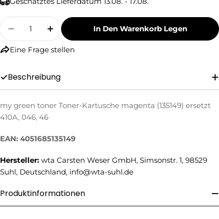
Geschätztes Lieferdatum
13.08. - 17.08.
Menge
In Den Warenkorb Legen
Menge Für My Green Toner Toner-Kartusche Ma
Menge Für My Green Toner Toner-Kar
Eine Frage stellen
Beschreibung
my green toner Toner-Kartusche magenta (135149) ersetzt
Eine Frage stellen
410A, 046, 46
Ihr
Name
EAN: 4051685135149
Ihre
Hersteller:
wta Carsten Weser GmbH, Simsonstr. 1, 98529
E-
Suhl, Deutschland, info@wta-suhl.de
Mail
Ihre
Telefonnummer
Produktinformationen
Ihre
Nachricht