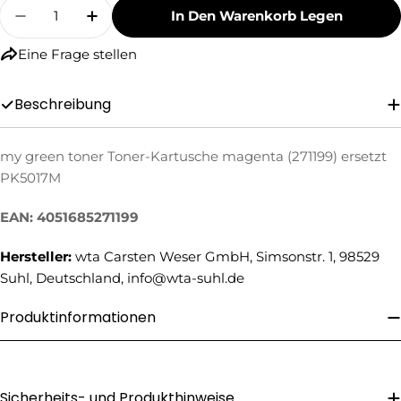
Menge
In Den Warenkorb Legen
Menge Für My Green Toner Toner-Kartusche M
Menge Für My Green Toner Toner-Kar
Eine Frage stellen
Beschreibung
my green toner Toner-Kartusche magenta (271199) ersetzt
PK5017M
Eine Frage stellen
Ihr
EAN: 4051685271199
Name
Hersteller:
wta Carsten Weser GmbH, Simsonstr. 1, 98529
Ihre
Suhl, Deutschland, info@wta-suhl.de
E-
Mail
Ihre
Produktinformationen
Telefonnummer
Ihre
Nachricht
Sicherheits- und Produkthinweise