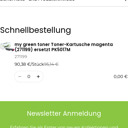
Die mit * gekennzeichneten Felder sind Pflichtfelder.
Schnellbestellung
Frage Senden
my green toner Toner-Kartusche magenta
Ihr
(271199) ersetzt PK5017M
Warenkorb
271199
90,38 €/Stück
95,14 €
Regulärer
Verkaufspreis
Preis
Menge
0,00 €
Newsletter Anmeldung
Erfahren Sie als Erster von neuen Kollektionen und