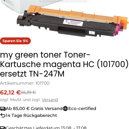
Sparen Sie
5%
my green toner Toner-
Kartusche magenta HC (101700)
ersetzt TN-247M
Artikelnummer:
101700
62,12 €
65,39 €
Verkaufspreis
Regulärer
Preis
zzgl. MwSt und zzgl.
Versand
Ab 85,00 € Gratis Versand
Eco-certified
14 Tage Rückgaberecht
Geschätztes Lieferdatum
13.08. - 17.08.