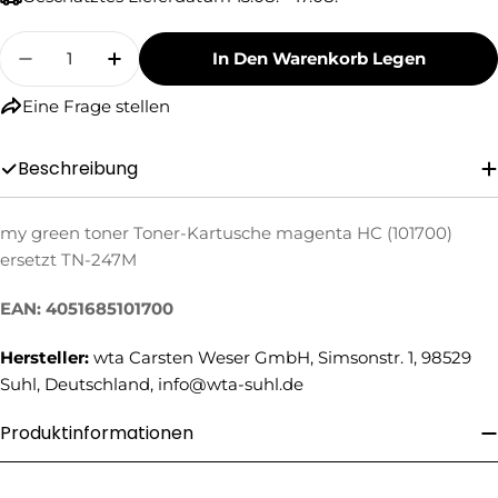
Menge
In Den Warenkorb Legen
Menge Für My Green Toner Toner-Kartusche M
Menge Für My Green Toner Toner-Kar
Eine Frage stellen
Beschreibung
my green toner Toner-Kartusche magenta HC (101700)
Eine Frage stellen
ersetzt TN-247M
Ihr
Name
EAN: 4051685101700
Ihre
Hersteller:
wta Carsten Weser GmbH, Simsonstr. 1, 98529
E-
Suhl, Deutschland, info@wta-suhl.de
Mail
Ihre
Telefonnummer
Produktinformationen
Ihre
Nachricht