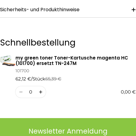
Sicherheits- und Produkthinweise
Die mit * gekennzeichneten Felder sind Pflichtfelder.
Frage Senden
Schnellbestellung
my green toner Toner-Kartusche magenta HC
Ihr
(101700) ersetzt TN-247M
Warenkorb
101700
62,12 €/Stück
65,39 €
Regulärer
Verkaufspreis
Preis
Menge
0,00 €
Newsletter Anmeldung