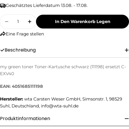
Geschätztes Lieferdatum
13.08. - 17.08.
Menge
In Den Warenkorb Legen
Menge Für My Green Toner Toner-Kartusche Sc
Menge Für My Green Toner Toner-Kar
Eine Frage stellen
Beschreibung
Eine Frage stellen
my green toner Toner-Kartusche schwarz (111198) ersetzt C-
EXV40
Ihr
Name
EAN: 4051685111198
Ihre
E-
Hersteller:
wta Carsten Weser GmbH, Simsonstr. 1, 98529
Mail
Suhl, Deutschland, info@wta-suhl.de
Ihre
Telefonnummer
Produktinformationen
Ihre