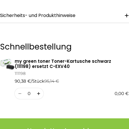
Nachricht
Sicherheits- und Produkthinweise
Die mit * gekennzeichneten Felder sind Pflichtfelder.
Frage Senden
Schnellbestellung
my green toner Toner-Kartusche schwarz
Ihr
(111198) ersetzt C-EXV40
Warenkorb
111198
90,38 €/Stück
95,14 €
Regulärer
Verkaufspreis
Preis
Menge
0,00 €