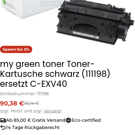
Sparen Sie
5%
my green toner Toner-
Kartusche schwarz (111198)
ersetzt C-EXV40
Artikelnummer:
111198
90,38 €
95,14 €
Verkaufspreis
Regulärer
Preis
zzgl. MwSt und zzgl.
Versand
Ab 85,00 € Gratis Versand
Eco-certified
14 Tage Rückgaberecht