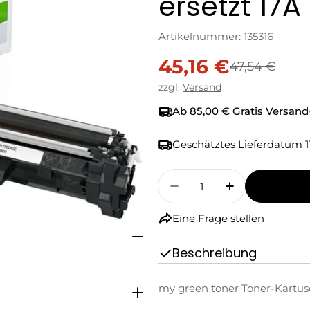
ersetzt 17A
Artikelnummer:
135316
45,16 €
Verkaufspreis
Regulärer
47,54 €
zzgl.
Versand
Preis
Ab 85,00 € Gratis Versand
Geschätztes Lieferdatum
1
Menge
Menge Für My Green T
Menge Für M
Eine Frage stellen
Beschreibung
my green toner Toner-Kartusc