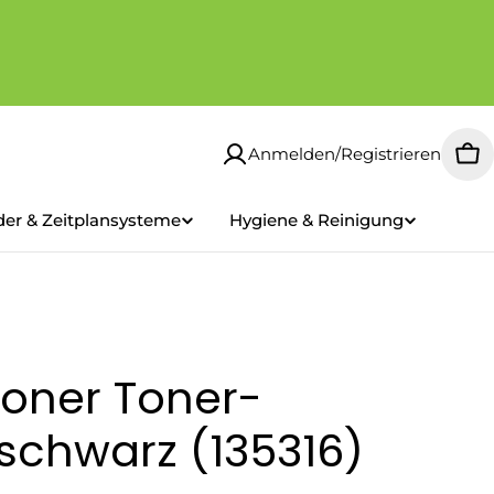
Anmelden/Registrieren
Wa
der & Zeitplansysteme
Hygiene & Reinigung
oner Toner-
schwarz (135316)