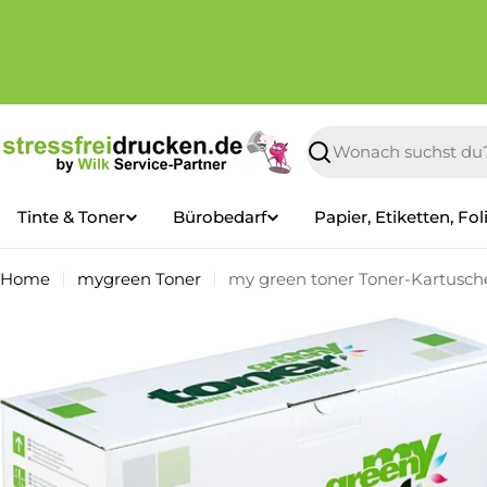
Zum
Inhalt
springen
Suchen
Tinte & Toner
Bürobedarf
Papier, Etiketten, Fol
Home
mygreen Toner
my green toner Toner-Kartusche 
Springe
zu
den
Produktinformationen