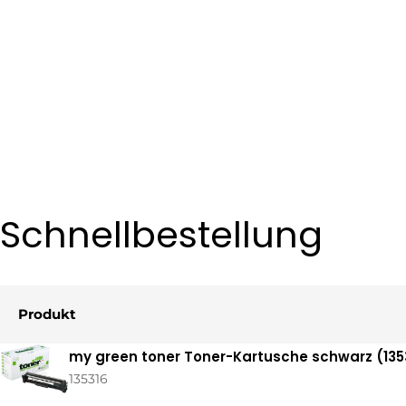
Schnellbestellung
Produkt
Ihr
my green toner Toner-Kartusche schwarz (1353
Warenkorb
135316