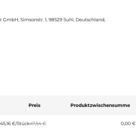
Eine Fra
 GmbH, Simsonstr. 1, 98529 Suhl, Deutschland,
Ihr
Name
Ihre
E-
Mail
Ihre
Telefonnummer
Ihre
Nachricht
Preis
Produktzwischensumme
Die mit * gekennzeichneten Fel
Frage
45,16 €/Stück
47,54 €
0,00 €
Regulärer
Verkaufspreis
Preis