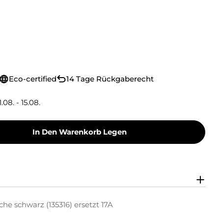
Eco-certified
14 Tage Rückgaberecht
1.08. - 15.08.
In Den Warenkorb Legen
oner Toner-Kartusche Schwarz (135316) Ersetzt
y Green Toner Toner-Kartusche Schwarz (135316
he schwarz (135316) ersetzt 17A