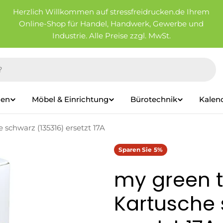
Herzlich Willkommen auf stressfreidrucken.de Ihrem
Online-Shop für Handel, Handwerk, Gewerbe und
Industrie. Alle Preise zzgl. MwSt.
ien
Möbel & Einrichtung
Bürotechnik
Kalen
schwarz (135316) ersetzt 17A
Sparen Sie
5%
my green t
Kartusche 