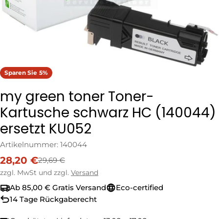
Sparen Sie
5%
my green toner Toner-
Kartusche schwarz HC (140044)
ersetzt KU052
Artikelnummer:
140044
28,20 €
29,69 €
Verkaufspreis
Regulärer
Preis
zzgl. MwSt und zzgl.
Versand
Ab 85,00 € Gratis Versand
Eco-certified
14 Tage Rückgaberecht