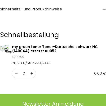
Sicherheits- und Produkthinweise
Die mit * gekennzeichneten Felder sind Pflichtfelder.
Frage Senden
Schnellbestellung
my green toner Toner-Kartusche schwarz HC
Ihr
(140044) ersetzt KU052
Warenkorb
140044
28,20 €/Stück
29,69 €
Regulärer
Verkaufspreis
Preis
Menge
0,00 €
Newsletter Anmeldung