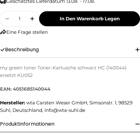
Geschätztes Lieferdatum
13.08. - 17.08.
Menge
In Den Warenkorb Legen
Menge Für My Green Toner Toner-Kartusche S
Menge Für My Green Toner Toner-Ka
Eine Frage stellen
Beschreibung
my green toner Toner-Kartusche schwarz HC (140044)
Eine Frage stellen
ersetzt KU052
Ihr
Name
EAN: 4051685140044
Ihre
Hersteller:
wta Carsten Weser GmbH, Simsonstr. 1, 98529
E-
Suhl, Deutschland, info@wta-suhl.de
Mail
Ihre
Telefonnummer
Produktinformationen
Ihre
Nachricht