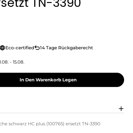
rsetzt TN-3390
Eco-certified
14 Tage Rückgaberecht
1.08. - 15.08.
In Den Warenkorb Legen
Toner Toner-Kartusche Schwarz HC Plus (100765
y Green Toner Toner-Kartusche Schwarz HC Plus
che schwarz HC plus (100765) ersetzt TN-3390