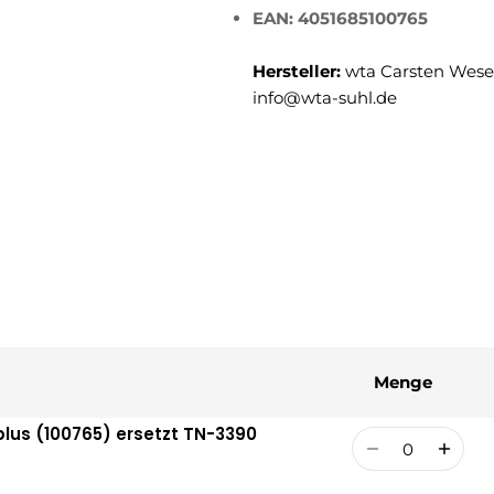
EAN: 4051685100765
Hersteller:
wta Carsten Weser
info@wta-suhl.de
Menge
lus (100765) ersetzt TN-3390
Menge