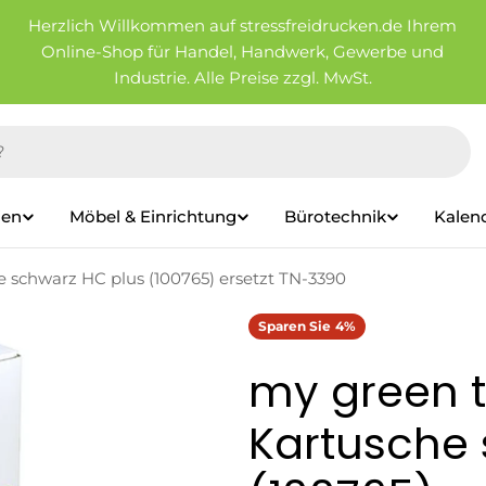
Herzlich Willkommen auf stressfreidrucken.de Ihrem
Online-Shop für Handel, Handwerk, Gewerbe und
Industrie. Alle Preise zzgl. MwSt.
ien
Möbel & Einrichtung
Bürotechnik
Kalen
 schwarz HC plus (100765) ersetzt TN-3390
Sparen Sie
4%
my green t
Kartusche 