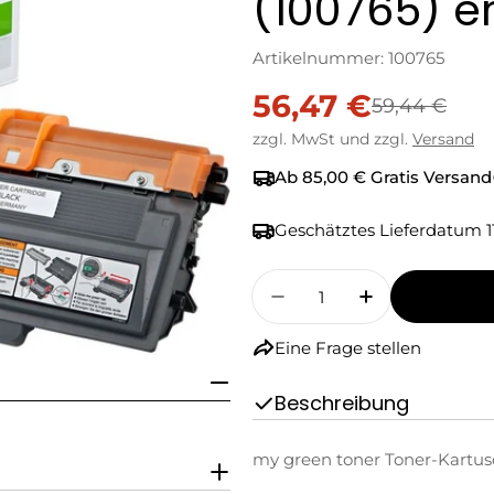
(100765) e
Artikelnummer:
100765
56,47 €
Verkaufspreis
Regulärer
59,44 €
zzgl. MwSt und zzgl.
Versand
Preis
Ab 85,00 € Gratis Versand
Geschätztes Lieferdatum
1
Menge
Menge Für My Green 
Menge Für M
Eine Frage stellen
Beschreibung
my green toner Toner-Kartus