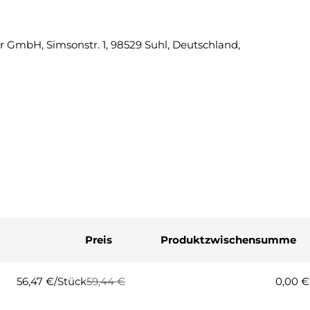
Eine Fra
 GmbH, Simsonstr. 1, 98529 Suhl, Deutschland,
Ihr
Name
Ihre
E-
Mail
Ihre
Telefonnummer
Ihre
Nachricht
Preis
Produktzwischensumme
Die mit * gekennzeichneten Fel
Frage
56,47 €/Stück
59,44 €
0,00 €
Regulärer
Verkaufspreis
Preis