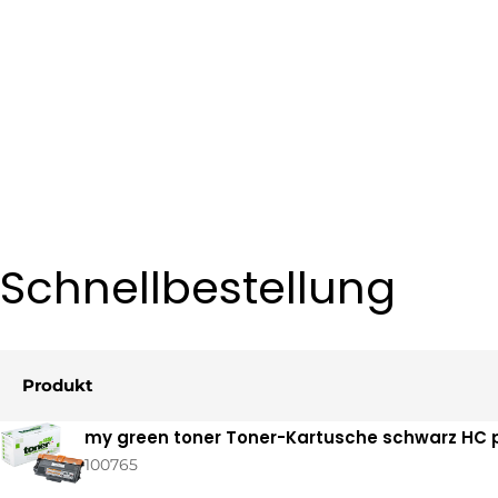
Schnellbestellung
Produkt
Ihr
my green toner Toner-Kartusche schwarz HC p
Warenkorb
100765