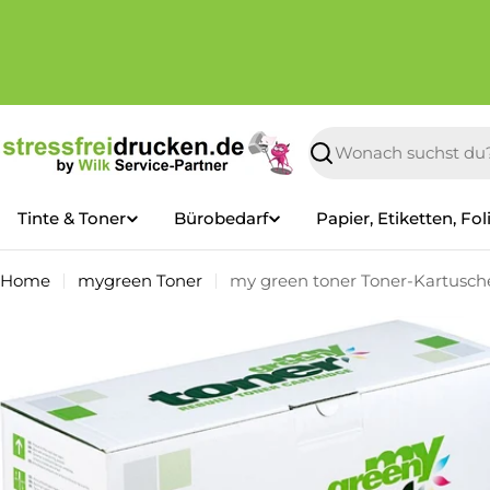
Zum
Inhalt
springen
Suchen
Tinte & Toner
Bürobedarf
Papier, Etiketten, Fol
Home
mygreen Toner
my green toner Toner-Kartusche
Springe
zu
den
Produktinformationen