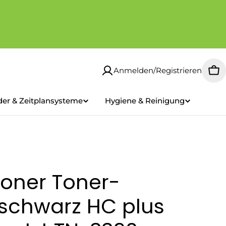
Anmelden/Registrieren
Wa
der & Zeitplansysteme
Hygiene & Reinigung
oner Toner-
schwarz HC plus