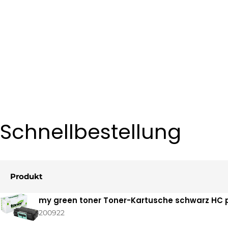
Schnellbestellung
Produkt
Ihr
my green toner Toner-Kartusche schwarz HC p
Warenkorb
200922