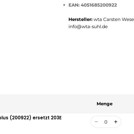
EAN: 4051685200922
Hersteller:
wta Carsten Weser
info@wta-suhl.de
Menge
lus (200922) ersetzt 203E
Menge