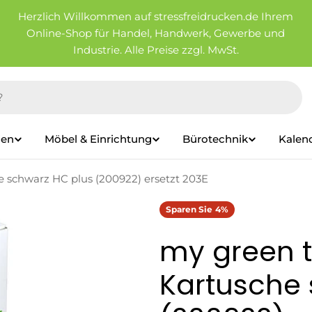
Herzlich Willkommen auf stressfreidrucken.de Ihrem
Online-Shop für Handel, Handwerk, Gewerbe und
Industrie. Alle Preise zzgl. MwSt.
ien
Möbel & Einrichtung
Bürotechnik
Kalen
 schwarz HC plus (200922) ersetzt 203E
Sparen Sie
4%
my green t
Kartusche 