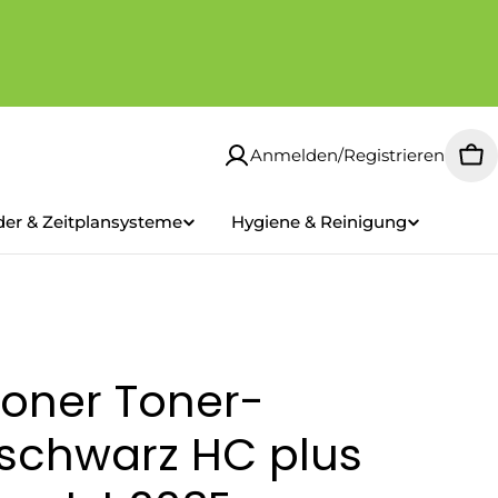
Anmelden/Registrieren
Wa
der & Zeitplansysteme
Hygiene & Reinigung
oner Toner-
schwarz HC plus