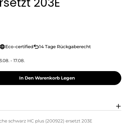
rsetzt 203E
Eco-certified
14 Tage Rückgaberecht
3.08. - 17.08.
In Den Warenkorb Legen
Toner Toner-Kartusche Schwarz HC Plus (200922
y Green Toner Toner-Kartusche Schwarz HC Plus
che schwarz HC plus (200922) ersetzt 203E