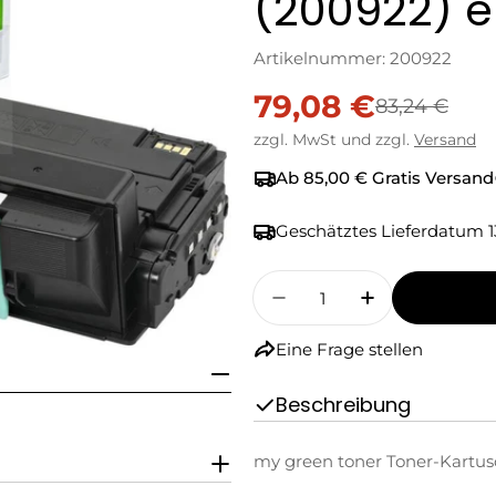
(200922) e
Artikelnummer:
200922
79,08 €
Verkaufspreis
Regulärer
83,24 €
zzgl. MwSt und zzgl.
Versand
Preis
Ab 85,00 € Gratis Versand
Geschätztes Lieferdatum
1
Menge
Menge Für My Green 
Menge Für M
Eine Frage stellen
Beschreibung
my green toner Toner-Kartus