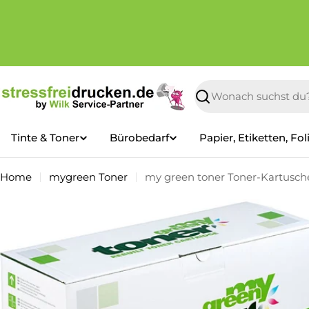
Zum
Inhalt
springen
Suchen
Tinte & Toner
Bürobedarf
Papier, Etiketten, Fol
Home
mygreen Toner
my green toner Toner-Kartusche
Springe
zu
den
Produktinformationen