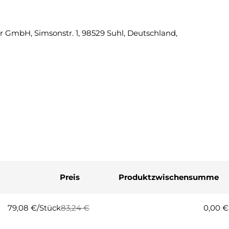
Eine Fra
 GmbH, Simsonstr. 1, 98529 Suhl, Deutschland,
Ihr
Name
Ihre
E-
Mail
Ihre
Telefonnummer
Ihre
Nachricht
Preis
Produktzwischensumme
Die mit * gekennzeichneten Fel
Frage
79,08 €/Stück
83,24 €
0,00 €
Regulärer
Verkaufspreis
Preis