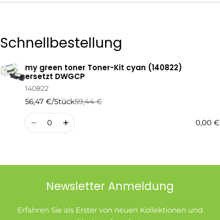
Die mit * gekennzeichneten Felder sind Pflichtfelder.
Schnellbestellung
Frage Senden
my green toner Toner-Kit cyan (140822)
Ihr
ersetzt DWGCP
Warenkorb
140822
56,47 €/Stück
59,44 €
Regulärer
Verkaufspreis
Preis
Menge
0,00 €
Newsletter Anmeldung
Erfahren Sie als Erster von neuen Kollektionen und