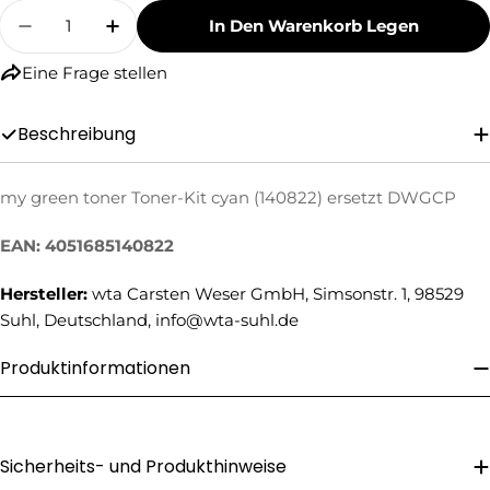
Menge
In Den Warenkorb Legen
Menge Für My Green Toner Toner-Kit Cyan (1
Menge Für My Green Toner Toner-Ki
Eine Frage stellen
Beschreibung
my green toner Toner-Kit cyan (140822) ersetzt DWGCP
Eine Frage stellen
EAN: 4051685140822
Ihr
Name
Hersteller:
wta Carsten Weser GmbH, Simsonstr. 1, 98529
Ihre
Suhl, Deutschland, info@wta-suhl.de
E-
Mail
Produktinformationen
Ihre
Telefonnummer
Ihre
Nachricht
Sicherheits- und Produkthinweise