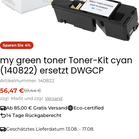
Sparen Sie
4%
my green toner Toner-Kit cyan
(140822) ersetzt DWGCP
Artikelnummer:
140822
56,47 €
59,44 €
Verkaufspreis
Regulärer
Preis
zzgl. MwSt und zzgl.
Versand
Ab 85,00 € Gratis Versand
Eco-certified
14 Tage Rückgaberecht
Geschätztes Lieferdatum
13.08. - 17.08.