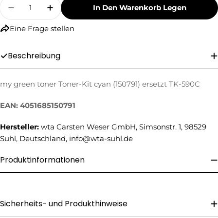
Menge
In Den Warenkorb Legen
Menge Für My Green Toner Toner-Kit Cyan (15
Menge Für My Green Toner Toner-Kit 
Eine Frage stellen
Beschreibung
my green toner Toner-Kit cyan (150791) ersetzt TK-590C
Eine Frage stellen
EAN: 4051685150791
Ihr
Name
Hersteller:
wta Carsten Weser GmbH, Simsonstr. 1, 98529
Ihre
Suhl, Deutschland, info@wta-suhl.de
E-
Mail
Produktinformationen
Ihre
Telefonnummer
Ihre
Nachricht
Sicherheits- und Produkthinweise