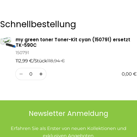
Die mit * gekennzeichneten Felder sind Pflichtfelder.
Schnellbestellung
Frage Senden
my green toner Toner-Kit cyan (150791) ersetzt
Ihr
TK-590C
Warenkorb
150791
112,99 €/Stück
118,94 €
Regulärer
Verkaufspreis
Preis
Menge
0,00 €
Newsletter Anmeldung
Erfahren Sie als Erster von neuen Kollektionen und
exklusiven Angeboten.