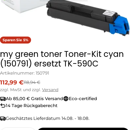
Sparen Sie
5%
my green toner Toner-Kit cyan
(150791) ersetzt TK-590C
Artikelnummer:
150791
112,99 €
118,94 €
Verkaufspreis
Regulärer
Preis
zzgl. MwSt und zzgl.
Versand
Ab 85,00 € Gratis Versand
Eco-certified
14 Tage Rückgaberecht
Geschätztes Lieferdatum
14.08. - 18.08.