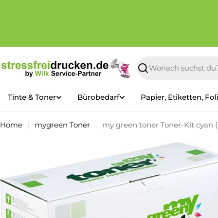
Zum
Inhalt
springen
Suchen
Tinte & Toner
Bürobedarf
Papier, Etiketten, Fol
Home
mygreen Toner
my green toner Toner-Kit cyan (
Springe
zu
den
Produktinformationen