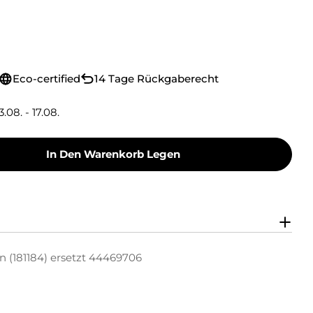
Eco-certified
14 Tage Rückgaberecht
3.08. - 17.08.
In Den Warenkorb Legen
oner Toner-Kit Cyan (181184) Ersetzt 44469706
y Green Toner Toner-Kit Cyan (181184) Ersetzt 
n (181184) ersetzt 44469706