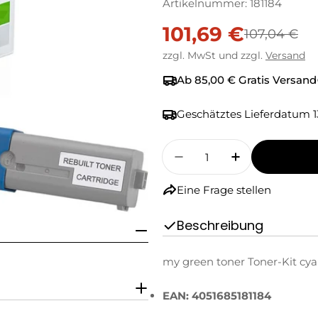
Artikelnummer:
181184
101,69 €
Verkaufspreis
Regulärer
107,04 €
zzgl. MwSt und zzgl.
Versand
Preis
Ab 85,00 € Gratis Versand
Geschätztes Lieferdatum
1
Menge
Menge Für My Green T
Menge Für M
Eine Frage stellen
Beschreibung
my green toner Toner-Kit cya
EAN: 4051685181184