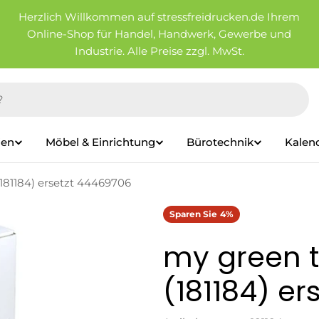
Herzlich Willkommen auf stressfreidrucken.de Ihrem
Online-Shop für Handel, Handwerk, Gewerbe und
Industrie. Alle Preise zzgl. MwSt.
ien
Möbel & Einrichtung
Bürotechnik
Kalen
181184) ersetzt 44469706
Sparen Sie
4%
my green t
(181184) e