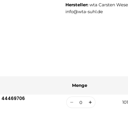
Hersteller:
wta Carsten Weser
info@wta-suhl.de
Menge
zt 44469706
Menge
10
Re
Ve
Pr