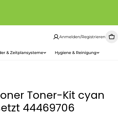
Anmelden/Registrieren
Wa
der & Zeitplansysteme
Hygiene & Reinigung
oner Toner-Kit cyan
rsetzt 44469706