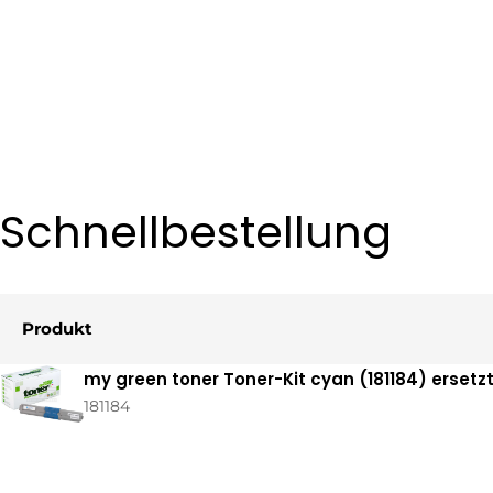
Schnellbestellung
Produkt
Ihr
my green toner Toner-Kit cyan (181184) erset
Warenkorb
181184