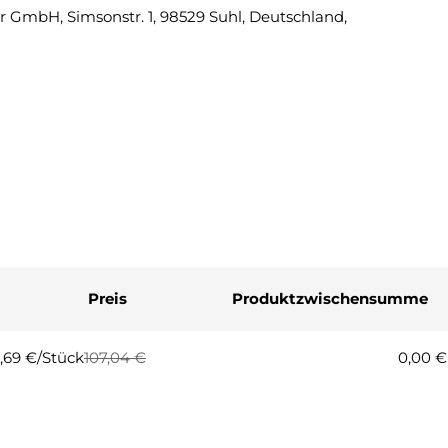
 GmbH, Simsonstr. 1, 98529 Suhl, Deutschland,
Eine Fra
Ihr
Name
Ihre
E-
Mail
Ihre
Telefonnummer
Ihre
Nachricht
Preis
Produktzwischensumme
Die mit * gekennzeichneten Fel
1,69 €/Stück
107,04 €
0,00 €
gulärer
rkaufspreis
Frage
eis