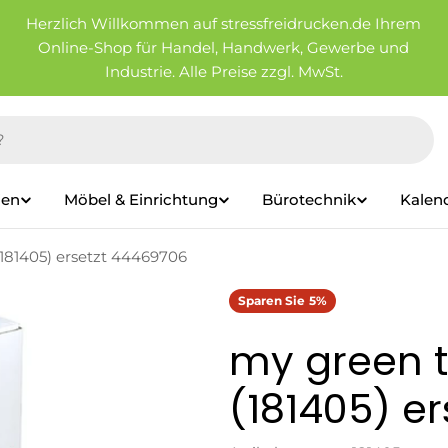
Herzlich Willkommen auf stressfreidrucken.de Ihrem
Online-Shop für Handel, Handwerk, Gewerbe und
Industrie. Alle Preise zzgl. MwSt.
ien
Möbel & Einrichtung
Bürotechnik
Kalen
(181405) ersetzt 44469706
Sparen Sie
5%
my green t
(181405) e