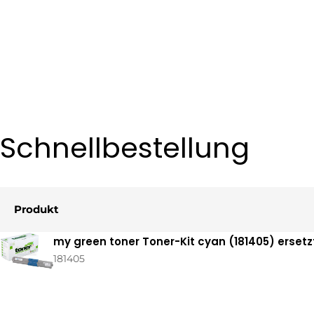
Schnellbestellung
Produkt
Ihr
my green toner Toner-Kit cyan (181405) erset
Warenkorb
181405