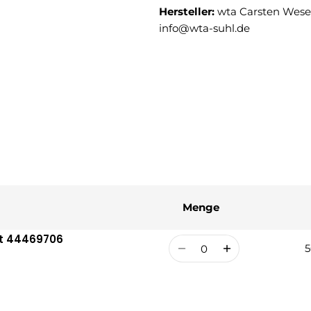
Hersteller:
wta Carsten Weser
info@wta-suhl.de
Menge
zt 44469706
Menge
5
R
V
P