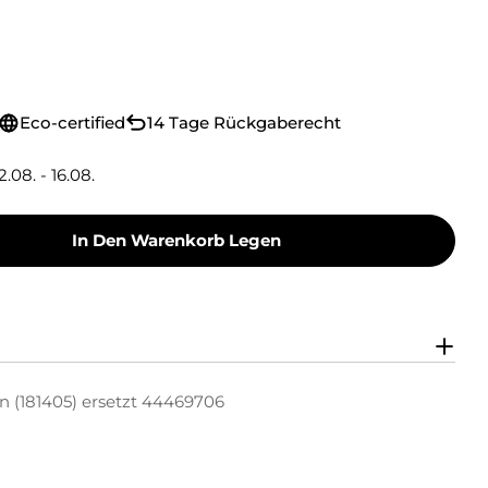
Eco-certified
14 Tage Rückgaberecht
2.08. - 16.08.
In Den Warenkorb Legen
oner Toner-Kit Cyan (181405) Ersetzt 44469706
y Green Toner Toner-Kit Cyan (181405) Ersetzt
n (181405) ersetzt 44469706