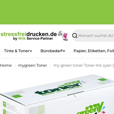
Zum
Inhalt
springen
Suchen
Tinte & Toner
Bürobedarf
Papier, Etiketten, Fol
Home
mygreen Toner
my green toner Toner-Kit cyan 
Springe
zu
den
Produktinformationen