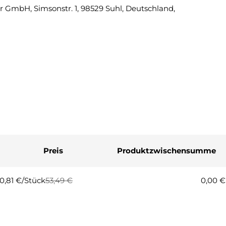
 GmbH, Simsonstr. 1, 98529 Suhl, Deutschland,
Eine Fra
Ihr
Name
Ihre
E-
Mail
Ihre
Telefonnummer
Ihre
Nachricht
Preis
Produktzwischensumme
Die mit * gekennzeichneten Fel
0,81 €/Stück
53,49 €
0,00 €
egulärer
erkaufspreis
Frage
reis