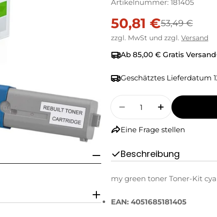
Artikelnummer:
181405
50,81 €
Verkaufspreis
Regulärer
53,49 €
zzgl. MwSt und zzgl.
Versand
Preis
Ab 85,00 € Gratis Versand
Geschätztes Lieferdatum
1
Menge
Menge Für My Green T
Menge Für M
Eine Frage stellen
Beschreibung
my green toner Toner-Kit cya
EAN: 4051685181405