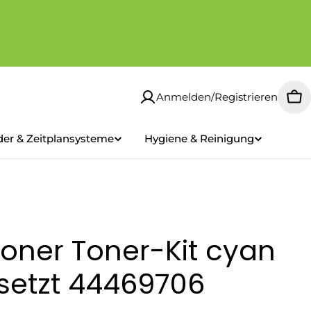
Anmelden/Registrieren
Wa
der & Zeitplansysteme
Hygiene & Reinigung
oner Toner-Kit cyan
rsetzt 44469706