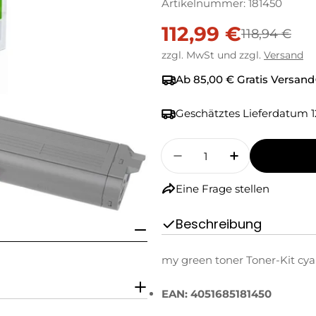
Artikelnummer:
181450
112,99 €
Verkaufspreis
Regulärer
118,94 €
zzgl. MwSt und zzgl.
Versand
Preis
Ab 85,00 € Gratis Versand
Geschätztes Lieferdatum
1
Menge
Menge Für My Green T
Menge Für My
Eine Frage stellen
Beschreibung
my green toner Toner-Kit cyan
EAN: 4051685181450