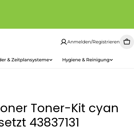
Anmelden/Registrieren
Wa
der & Zeitplansysteme
Hygiene & Reinigung
oner Toner-Kit cyan
setzt 43837131