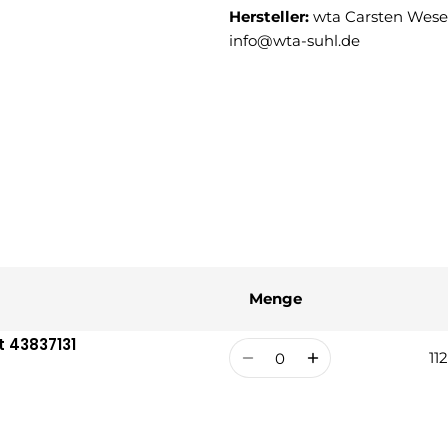
Hersteller:
wta Carsten Weser
info@wta-suhl.de
Menge
t 43837131
Menge
11
Re
Ve
Pr