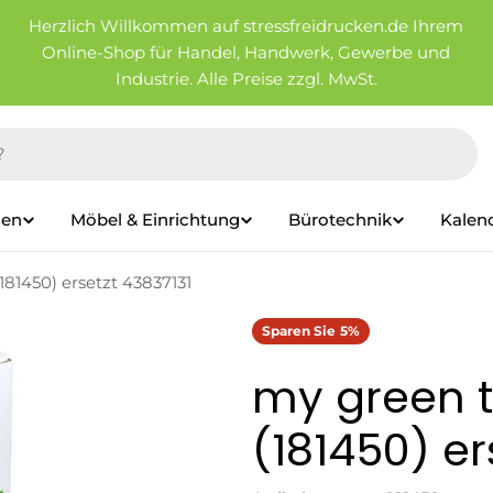
Herzlich Willkommen auf stressfreidrucken.de Ihrem
Online-Shop für Handel, Handwerk, Gewerbe und
Industrie. Alle Preise zzgl. MwSt.
ien
Möbel & Einrichtung
Bürotechnik
Kalen
181450) ersetzt 43837131
Sparen Sie
5%
my green t
(181450) er