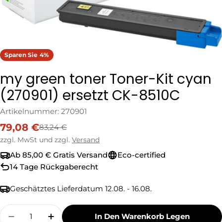
Sparen Sie
4%
my green toner Toner-Kit cyan
(270901) ersetzt CK-8510C
Artikelnummer:
270901
79,08 €
83,24 €
Verkaufspreis
Regulärer
Preis
zzgl. MwSt und zzgl.
Versand
Ab 85,00 € Gratis Versand
Eco-certified
14 Tage Rückgaberecht
Geschätztes Lieferdatum
12.08. - 16.08.
Menge
In Den Warenkorb Legen