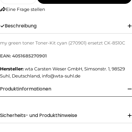
Menge Für My Green Toner Toner-Kit Cyan (27
Menge Für My Green Toner Toner-Kit
Eine Frage stellen
Beschreibung
my green toner Toner-Kit cyan (270901) ersetzt CK-8510C
Eine Frage stellen
EAN: 4051685270901
Ihr
Name
Hersteller:
wta Carsten Weser GmbH, Simsonstr. 1, 98529
Suhl, Deutschland, info@wta-suhl.de
Ihre
E-
Produktinformationen
Mail
Ihre
Telefonnummer
Ihre
Sicherheits- und Produkthinweise
Nachricht