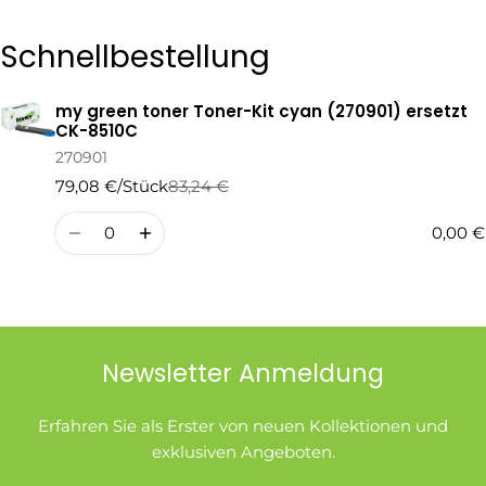
Die mit * gekennzeichneten Felder sind Pflichtfelder.
Schnellbestellung
Frage Senden
my green toner Toner-Kit cyan (270901) ersetzt
Ihr
CK-8510C
Warenkorb
270901
79,08 €/Stück
83,24 €
Regulärer
Verkaufspreis
Preis
Menge
0,00 €
Newsletter Anmeldung
Erfahren Sie als Erster von neuen Kollektionen und
exklusiven Angeboten.