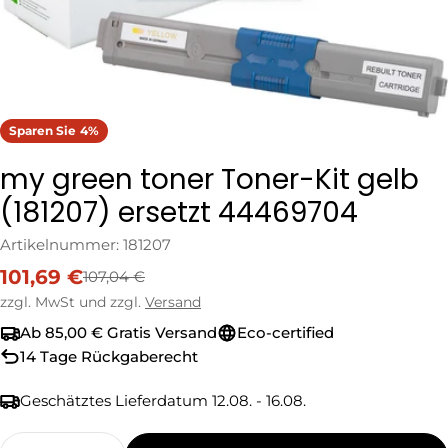
Sparen Sie
4%
my green toner Toner-Kit gelb
(181207) ersetzt 44469704
Artikelnummer:
181207
101,69 €
107,04 €
Verkaufspreis
Regulärer
Preis
zzgl. MwSt und zzgl.
Versand
Ab 85,00 € Gratis Versand
Eco-certified
14 Tage Rückgaberecht
Geschätztes Lieferdatum
12.08. - 16.08.
Menge