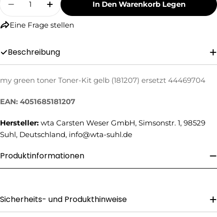
In Den Warenkorb Legen
Menge Für My Green Toner Toner-Kit Gelb (18
Menge Für My Green Toner Toner-Kit 
Eine Frage stellen
Beschreibung
my green toner Toner-Kit gelb (181207) ersetzt 44469704
Eine Frage stellen
EAN: 4051685181207
Ihr
Name
Hersteller:
wta Carsten Weser GmbH, Simsonstr. 1, 98529
Suhl, Deutschland, info@wta-suhl.de
Ihre
E-
Mail
Produktinformationen
Ihre
Telefonnummer
Ihre
Nachricht
Sicherheits- und Produkthinweise