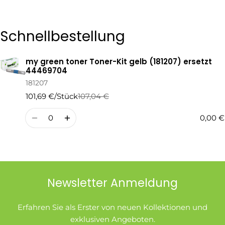
Die mit * gekennzeichneten Felder sind Pflichtfelder.
Schnellbestellung
Frage Senden
my green toner Toner-Kit gelb (181207) ersetzt
Ihr
44469704
Warenkorb
181207
101,69 €/Stück
107,04 €
Regulärer
Verkaufspreis
Preis
Menge
0,00 €
Newsletter Anmeldung
Erfahren Sie als Erster von neuen Kollektionen und
exklusiven Angeboten.