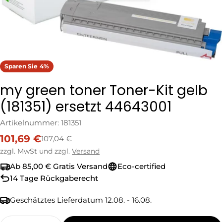
Sparen Sie
4%
my green toner Toner-Kit gelb
(181351) ersetzt 44643001
Artikelnummer:
181351
101,69 €
107,04 €
Verkaufspreis
Regulärer
Preis
zzgl. MwSt und zzgl.
Versand
Ab 85,00 € Gratis Versand
Eco-certified
14 Tage Rückgaberecht
Geschätztes Lieferdatum
12.08. - 16.08.
Menge