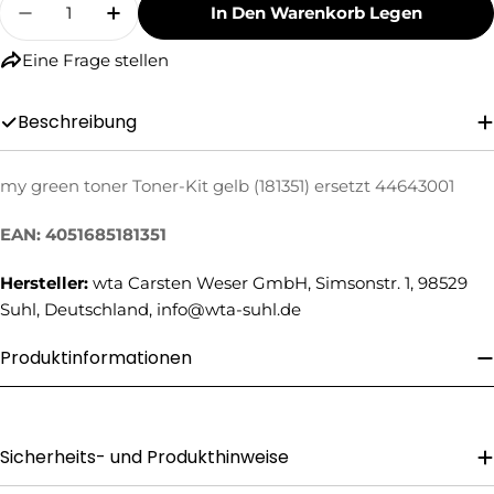
In Den Warenkorb Legen
Menge Für My Green Toner Toner-Kit Gelb (181
Menge Für My Green Toner Toner-Kit 
Eine Frage stellen
Beschreibung
my green toner Toner-Kit gelb (181351) ersetzt 44643001
Eine Frage stellen
EAN: 4051685181351
Ihr
Name
Hersteller:
wta Carsten Weser GmbH, Simsonstr. 1, 98529
Ihre
Suhl, Deutschland, info@wta-suhl.de
E-
Mail
Produktinformationen
Ihre
Telefonnummer
Ihre
Nachricht
Sicherheits- und Produkthinweise