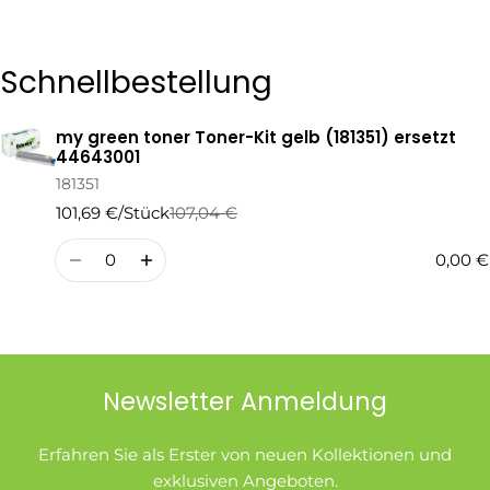
Die mit * gekennzeichneten Felder sind Pflichtfelder.
Schnellbestellung
Frage Senden
my green toner Toner-Kit gelb (181351) ersetzt
Ihr
44643001
Warenkorb
181351
101,69 €/Stück
107,04 €
Regulärer
Verkaufspreis
Preis
Menge
0,00 €
Newsletter Anmeldung
Erfahren Sie als Erster von neuen Kollektionen und
exklusiven Angeboten.