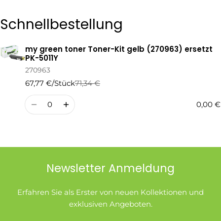
Die mit * gekennzeichneten Felder sind Pflichtfelder.
Schnellbestellung
Frage Senden
my green toner Toner-Kit gelb (270963) ersetzt
Ihr
PK-5011Y
Warenkorb
270963
67,77 €/Stück
71,34 €
Regulärer
Verkaufspreis
Preis
Menge
0,00 €
Newsletter Anmeldung
Erfahren Sie als Erster von neuen Kollektionen und
exklusiven Angeboten.