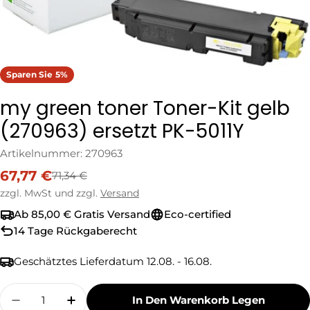
Sparen Sie
5%
my green toner Toner-Kit gelb
(270963) ersetzt PK-5011Y
Artikelnummer:
270963
67,77 €
71,34 €
Verkaufspreis
Regulärer
Preis
zzgl. MwSt und zzgl.
Versand
Ab 85,00 € Gratis Versand
Eco-certified
14 Tage Rückgaberecht
Geschätztes Lieferdatum
12.08. - 16.08.
Menge
In Den Warenkorb Legen
Menge Für My Green Toner Toner-Kit Gelb (27
Menge Für My Green Toner Toner-Kit 