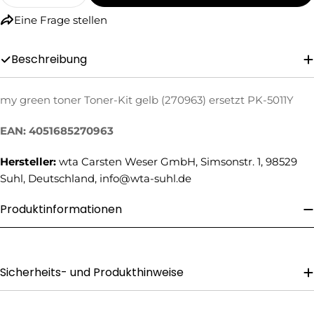
Eine Frage stellen
Beschreibung
my green toner Toner-Kit gelb (270963) ersetzt PK-5011Y
Eine Frage stellen
EAN: 4051685270963
Ihr
Hersteller:
wta Carsten Weser GmbH, Simsonstr. 1, 98529
Name
Suhl, Deutschland, info@wta-suhl.de
Ihre
E-
Produktinformationen
Mail
Ihre
Telefonnummer
Ihre
Sicherheits- und Produkthinweise
Nachricht