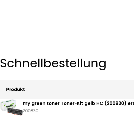
Schnellbestellung
Produkt
Ihr
my green toner Toner-Kit gelb HC (200830) er
Warenkorb
200830