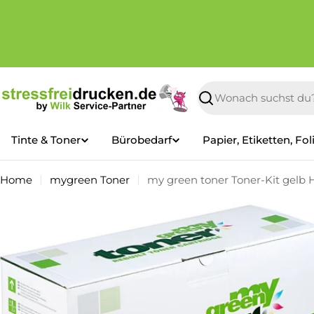
Zum
Inhalt
springen
Suchen
Tinte & Toner
Bürobedarf
Papier, Etiketten, Fol
Home
mygreen Toner
my green toner Toner-Kit gelb 
Springe
zu
den
Produktinformationen