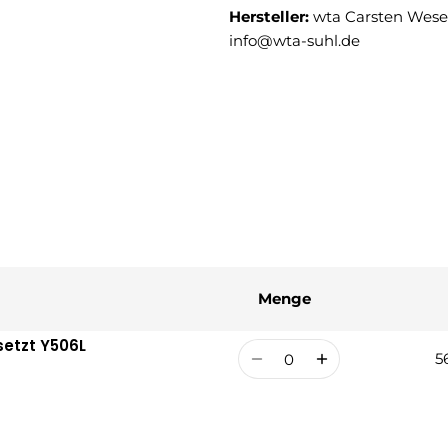
Hersteller:
wta Carsten Weser
info@wta-suhl.de
Menge
setzt Y506L
Menge
5
R
V
P