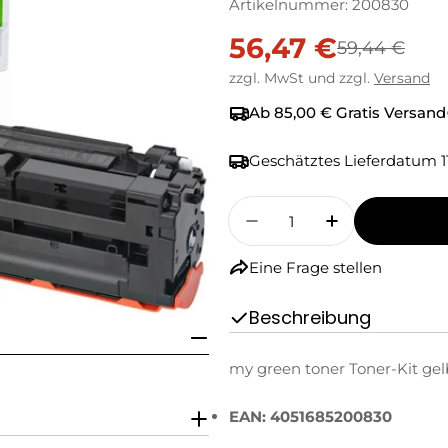
Artikelnummer:
200830
56,47 €
Verkaufspreis
Regulärer
59,44 €
zzgl. MwSt und zzgl.
Versand
Preis
Ab 85,00 € Gratis Versand
Geschätztes Lieferdatum
1
Menge
Menge Für My Green T
Menge Für M
Eine Frage stellen
Beschreibung
my green toner Toner-Kit gel
EAN: 4051685200830