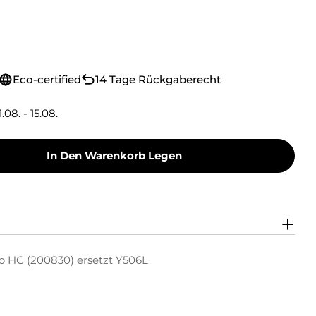
Eco-certified
14 Tage Rückgaberecht
1.08. - 15.08.
In Den Warenkorb Legen
oner Toner-Kit Gelb HC (200830) Ersetzt Y506L
y Green Toner Toner-Kit Gelb HC (200830) Erse
b HC (200830) ersetzt Y506L