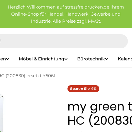
Herzlich Willkommen auf stressfreidrucken.de Ihrem
Online-Shop für Handel, Handwerk, Gewerbe und
Industrie. Alle Preise zzgl. MwSt.
ien
Möbel & Einrichtung
Bürotechnik
Kalen
HC (200830) ersetzt Y506L
Sparen Sie
4%
my green t
HC (200830