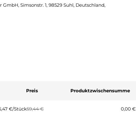
 GmbH, Simsonstr. 1, 98529 Suhl, Deutschland,
Eine Fra
Ihr
Name
Ihre
E-
Mail
Ihre
Telefonnummer
Ihre
Nachricht
Preis
Produktzwischensumme
Die mit * gekennzeichneten Fel
6,47 €/Stück
59,44 €
0,00 €
egulärer
erkaufspreis
Frage
reis