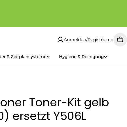
Anmelden/Registrieren
Wa
der & Zeitplansysteme
Hygiene & Reinigung
oner Toner-Kit gelb
) ersetzt Y506L