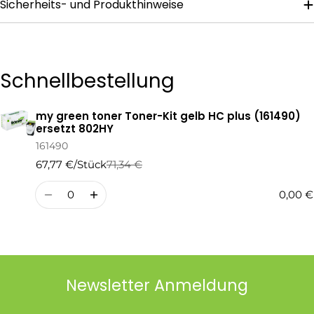
Sicherheits- und Produkthinweise
Die mit * gekennzeichneten Felder sind Pflichtfelder.
Frage Senden
Schnellbestellung
my green toner Toner-Kit gelb HC plus (161490)
Ihr
ersetzt 802HY
Warenkorb
161490
67,77 €/Stück
71,34 €
Regulärer
Verkaufspreis
Preis
Menge
0,00 €
Newsletter Anmeldung