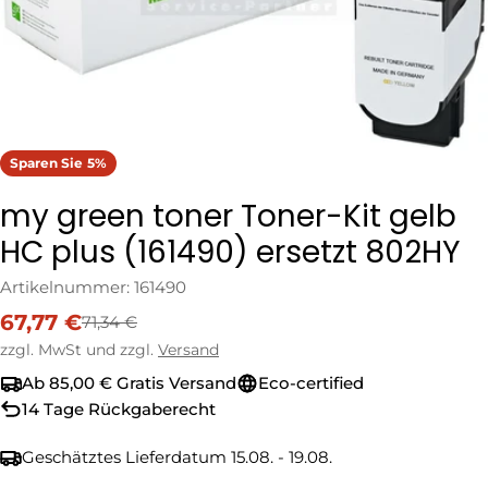
Sparen Sie
5%
my green toner Toner-Kit gelb
HC plus (161490) ersetzt 802HY
Artikelnummer:
161490
67,77 €
71,34 €
Verkaufspreis
Regulärer
Preis
zzgl. MwSt und zzgl.
Versand
Ab 85,00 € Gratis Versand
Eco-certified
14 Tage Rückgaberecht
Geschätztes Lieferdatum
15.08. - 19.08.