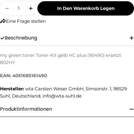
Menge
In Den Warenkorb Legen
Menge Für My Green Toner Toner-Kit Gelb HC 
Menge Für My Green Toner Toner-Kit 
Eine Frage stellen
Beschreibung
my green toner Toner-Kit gelb HC plus (161490) ersetzt
Eine Frage stellen
802HY
Ihr
EAN: 4051685161490
Name
Hersteller:
wta Carsten Weser GmbH, Simsonstr. 1, 98529
Ihre
E-
Suhl, Deutschland, info@wta-suhl.de
Mail
Ihre
Produktinformationen
Telefonnummer
Ihre
Nachricht