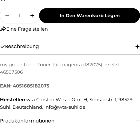
Menge
In Den Warenkorb Legen
Menge Für My Green Toner Toner-Kit Magenta
Menge Für My Green Toner Toner-Kit
Eine Frage stellen
Beschreibung
my green toner Toner-Kit magenta (182075) ersetzt
Eine Frage stellen
46507506
Ihr
EAN: 4051685182075
Name
Ihre
Hersteller:
wta Carsten Weser GmbH, Simsonstr. 1, 98529
E-
Suhl, Deutschland, info@wta-suhl.de
Mail
Ihre
Telefonnummer
Produktinformationen
Ihre
Nachricht