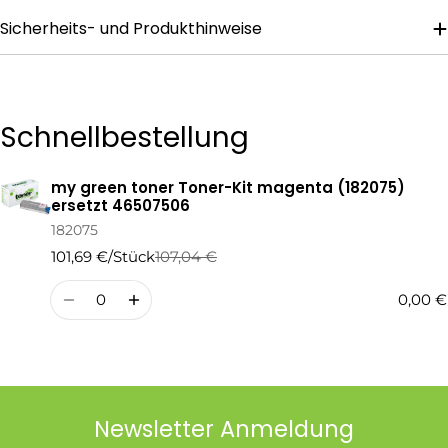
Sicherheits- und Produkthinweise
Die mit * gekennzeichneten Felder sind Pflichtfelder.
Frage Senden
Schnellbestellung
my green toner Toner-Kit magenta (182075)
Ihr
ersetzt 46507506
Warenkorb
182075
101,69 €/Stück
107,04 €
Regulärer
Verkaufspreis
Preis
Menge
0,00 €
Newsletter Anmeldung