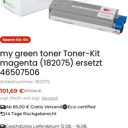
Sparen Sie
4%
my green toner Toner-Kit
magenta (182075) ersetzt
46507506
Artikelnummer:
182075
101,69 €
107,04 €
Verkaufspreis
Regulärer
Preis
zzgl. MwSt und zzgl.
Versand
Ab 85,00 € Gratis Versand
Eco-certified
14 Tage Rückgaberecht
Geschätztes Lieferdatum
12.08. - 16.08.