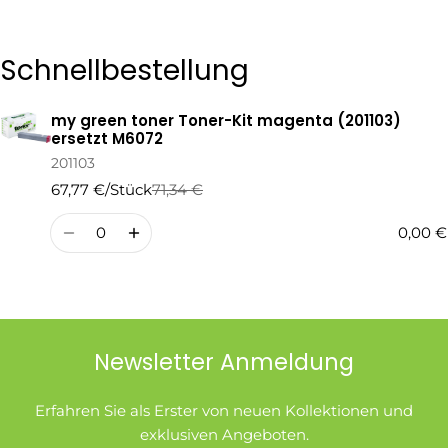
Die mit * gekennzeichneten Felder sind Pflichtfelder.
Schnellbestellung
Frage Senden
my green toner Toner-Kit magenta (201103)
Ihr
ersetzt M6072
Warenkorb
201103
67,77 €/Stück
71,34 €
Regulärer
Verkaufspreis
Preis
Menge
0,00 €
Newsletter Anmeldung
Erfahren Sie als Erster von neuen Kollektionen und
exklusiven Angeboten.