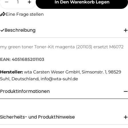
In Den Warenkorb Legen
Menge Für My Green Toner Toner-Kit Magenta 
Menge Für My Green Toner Toner-Kit
Eine Frage stellen
Beschreibung
my green toner Toner-Kit magenta (201103) ersetzt M6072
Eine Frage stellen
EAN: 4051685201103
Ihr
Name
Hersteller:
wta Carsten Weser GmbH, Simsonstr. 1, 98529
Suhl, Deutschland, info@wta-suhl.de
Ihre
E-
Mail
Produktinformationen
Ihre
Telefonnummer
Ihre
Nachricht
Sicherheits- und Produkthinweise