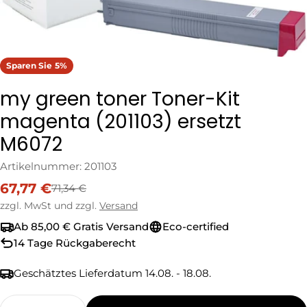
Sparen Sie
5%
my green toner Toner-Kit
magenta (201103) ersetzt
M6072
Artikelnummer:
201103
67,77 €
71,34 €
Verkaufspreis
Regulärer
Preis
zzgl. MwSt und zzgl.
Versand
Ab 85,00 € Gratis Versand
Eco-certified
14 Tage Rückgaberecht
Geschätztes Lieferdatum
14.08. - 18.08.
Menge