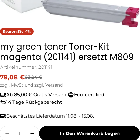
Sparen Sie
4%
my green toner Toner-Kit
magenta (201141) ersetzt M809
Artikelnummer:
201141
79,08 €
83,24 €
Verkaufspreis
Regulärer
Preis
zzgl. MwSt und zzgl.
Versand
Ab 85,00 € Gratis Versand
Eco-certified
14 Tage Rückgaberecht
Geschätztes Lieferdatum
11.08. - 15.08.
Menge
In Den Warenkorb Legen
Menge Für My Green Toner Toner-Kit Magenta 
Menge Für My Green Toner Toner-Kit