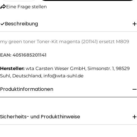
Eine Frage stellen
Beschreibung
my green toner Toner-Kit magenta (201141) ersetzt M809
Eine Frage stellen
EAN: 4051685201141
Ihr
Hersteller:
wta Carsten Weser GmbH, Simsonstr. 1, 98529
Name
Suhl, Deutschland, info@wta-suhl.de
Ihre
E-
Produktinformationen
Mail
Ihre
Telefonnummer
Ihre
Sicherheits- und Produkthinweise
Nachricht