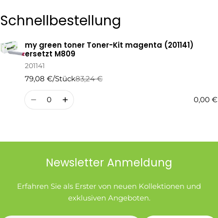
Die mit * gekennzeichneten Felder sind Pflichtfelder.
Schnellbestellung
Frage Senden
my green toner Toner-Kit magenta (201141)
Ihr
ersetzt M809
Warenkorb
201141
79,08 €/Stück
83,24 €
Regulärer
Verkaufspreis
Preis
Menge
0,00 €
Newsletter Anmeldung
Erfahren Sie als Erster von neuen Kollektionen und
exklusiven Angeboten.