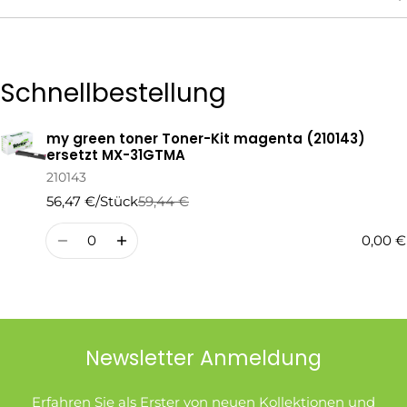
Die mit * gekennzeichneten Felder sind Pflichtfelder.
Schnellbestellung
Frage Senden
my green toner Toner-Kit magenta (210143)
Ihr
ersetzt MX-31GTMA
Warenkorb
210143
56,47 €/Stück
59,44 €
Regulärer
Verkaufspreis
Preis
Menge
0,00 €
Newsletter Anmeldung
Erfahren Sie als Erster von neuen Kollektionen und