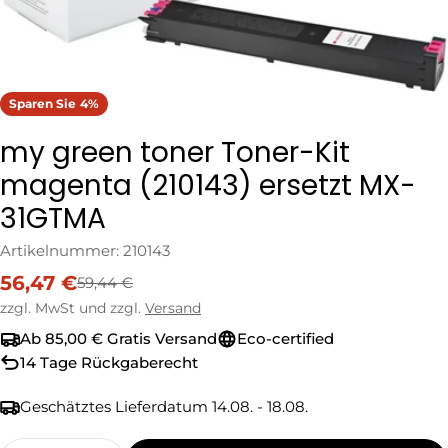
Sparen Sie
4%
my green toner Toner-Kit
magenta (210143) ersetzt MX-
31GTMA
Artikelnummer:
210143
56,47 €
59,44 €
Verkaufspreis
Regulärer
Preis
zzgl. MwSt und zzgl.
Versand
Ab 85,00 € Gratis Versand
Eco-certified
14 Tage Rückgaberecht
Geschätztes Lieferdatum
14.08. - 18.08.