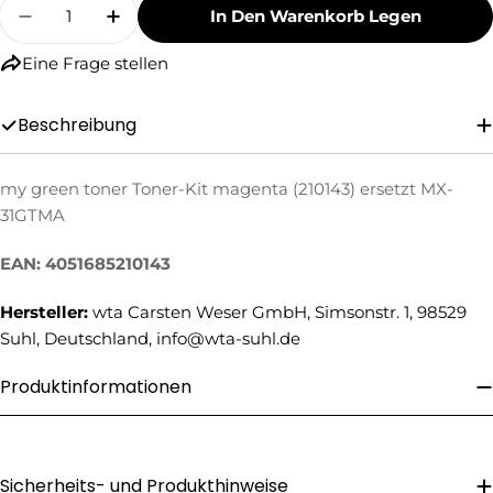
Menge
In Den Warenkorb Legen
Menge Für My Green Toner Toner-Kit Magenta
Menge Für My Green Toner Toner-Kit
Eine Frage stellen
Beschreibung
my green toner Toner-Kit magenta (210143) ersetzt MX-
31GTMA
Eine Frage stellen
Ihr
EAN: 4051685210143
Name
Hersteller:
wta Carsten Weser GmbH, Simsonstr. 1, 98529
Ihre
Suhl, Deutschland, info@wta-suhl.de
E-
Mail
Ihre
Produktinformationen
Telefonnummer
Ihre
Nachricht
Sicherheits- und Produkthinweise