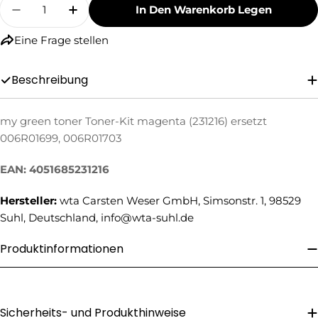
Menge
In Den Warenkorb Legen
Menge Für My Green Toner Toner-Kit Magenta 
Menge Für My Green Toner Toner-Kit
Eine Frage stellen
Beschreibung
my green toner Toner-Kit magenta (231216) ersetzt
006R01699, 006R01703
Eine Frage stellen
EAN: 4051685231216
Ihr
Name
Hersteller:
wta Carsten Weser GmbH, Simsonstr. 1, 98529
Ihre
Suhl, Deutschland, info@wta-suhl.de
E-
Mail
Ihre
Produktinformationen
Telefonnummer
Ihre
Nachricht
Sicherheits- und Produkthinweise