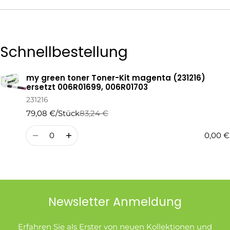
Die mit * gekennzeichneten Felder sind Pflichtfelder.
Schnellbestellung
Frage Senden
my green toner Toner-Kit magenta (231216)
Ihr
ersetzt 006R01699, 006R01703
Warenkorb
231216
79,08 €/Stück
83,24 €
Regulärer
Verkaufspreis
Preis
Menge
0,00 €
Newsletter Anmeldung
Erfahren Sie als Erster von neuen Kollektionen und