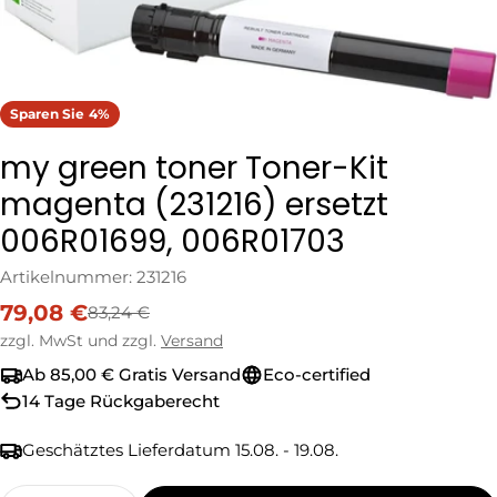
Sparen Sie
4%
my green toner Toner-Kit
magenta (231216) ersetzt
006R01699, 006R01703
Artikelnummer:
231216
79,08 €
83,24 €
Verkaufspreis
Regulärer
Preis
zzgl. MwSt und zzgl.
Versand
Ab 85,00 € Gratis Versand
Eco-certified
14 Tage Rückgaberecht
Geschätztes Lieferdatum
15.08. - 19.08.