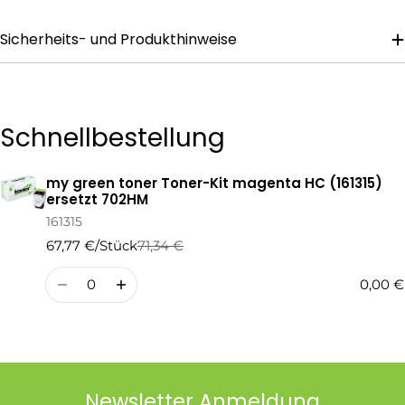
Sicherheits- und Produkthinweise
Die mit * gekennzeichneten Felder sind Pflichtfelder.
Frage Senden
Schnellbestellung
my green toner Toner-Kit magenta HC (161315)
Ihr
ersetzt 702HM
Warenkorb
161315
67,77 €/Stück
71,34 €
Regulärer
Verkaufspreis
Preis
Menge
0,00 €
Newsletter Anmeldung