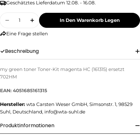
Geschätztes Lieferdatum
12.08. - 16.08.
Menge
In Den Warenkorb Legen
Menge Für My Green Toner Toner-Kit Magenta 
Menge Für My Green Toner Toner-Kit
Eine Frage stellen
Beschreibung
my green toner Toner-Kit magenta HC (161315) ersetzt
Eine Frage stellen
702HM
Ihr
Name
EAN: 4051685161315
Ihre
Hersteller:
wta Carsten Weser GmbH, Simsonstr. 1, 98529
E-
Mail
Suhl, Deutschland, info@wta-suhl.de
Ihre
Telefonnummer
Produktinformationen
Ihre
Nachricht