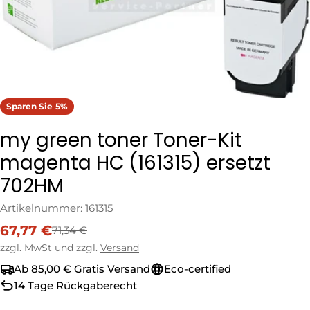
Sparen Sie
5%
my green toner Toner-Kit
magenta HC (161315) ersetzt
702HM
Artikelnummer:
161315
67,77 €
71,34 €
Verkaufspreis
Regulärer
Preis
zzgl. MwSt und zzgl.
Versand
Ab 85,00 € Gratis Versand
Eco-certified
14 Tage Rückgaberecht