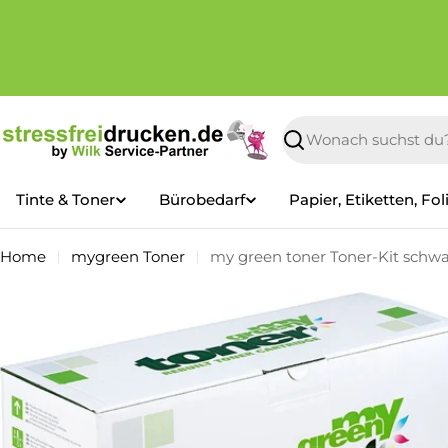
Zum
Inhalt
springen
Suchen
Tinte & Toner
Bürobedarf
Papier, Etiketten, Fol
Home
mygreen Toner
my green toner Toner-Kit schwar
Springe
zu
den
Produktinformationen