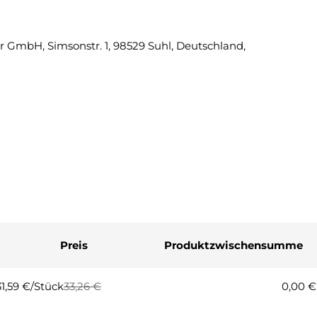
Eine Fra
 GmbH, Simsonstr. 1, 98529 Suhl, Deutschland,
Ihr
Name
Ihre
E-
Mail
Ihre
Telefonnummer
Ihre
Nachricht
Preis
Produktzwischensumme
Die mit * gekennzeichneten Fel
Frage
31,59 €/Stück
33,26 €
0,00 €
Regulärer
Verkaufspreis
Preis