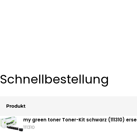
Schnellbestellung
Produkt
Ihr
my green toner Toner-Kit schwarz (111310) ers
Warenkorb
111310