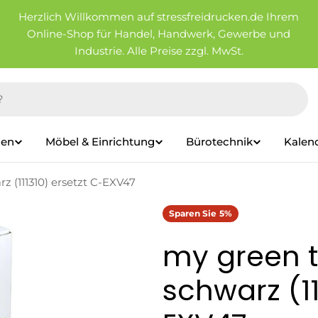
Herzlich Willkommen auf stressfreidrucken.de Ihrem
Online-Shop für Handel, Handwerk, Gewerbe und
Industrie. Alle Preise zzgl. MwSt.
ien
Möbel & Einrichtung
Bürotechnik
Kalen
z (111310) ersetzt C-EXV47
Sparen Sie
5%
my green t
schwarz (11