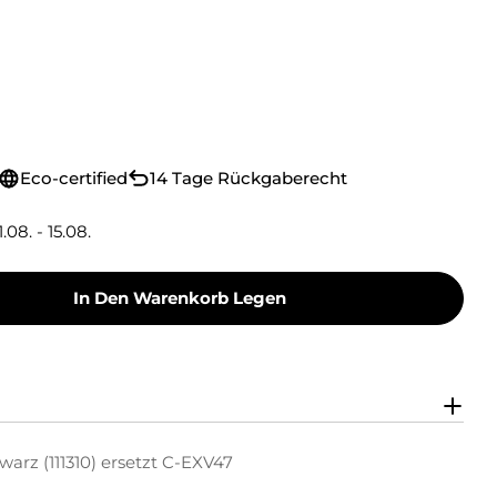
Eco-certified
14 Tage Rückgaberecht
1.08. - 15.08.
In Den Warenkorb Legen
oner Toner-Kit Schwarz (111310) Ersetzt C-EXV4
 Green Toner Toner-Kit Schwarz (111310) Erset
arz (111310) ersetzt C-EXV47