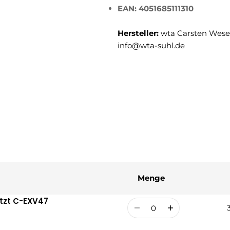
EAN: 4051685111310
Hersteller:
wta Carsten Weser
info@wta-suhl.de
Menge
etzt C-EXV47
Menge