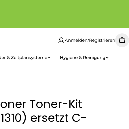
Anmelden/Registrieren
Wa
der & Zeitplansysteme
Hygiene & Reinigung
oner Toner-Kit
1310) ersetzt C-