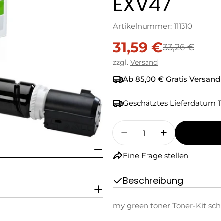
EXV47
Artikelnummer:
111310
31,59 €
Verkaufspreis
Regulärer
33,26 €
zzgl.
Versand
Preis
Ab 85,00 € Gratis Versand
Geschätztes Lieferdatum
1
Menge
Menge Für My Green T
Menge Für My
Eine Frage stellen
Beschreibung
my green toner Toner-Kit schw