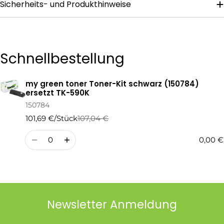
Sicherheits- und Produkthinweise
Die mit * gekennzeichneten Felder sind Pflichtfelder.
Frage Senden
Schnellbestellung
my green toner Toner-Kit schwarz (150784)
Ihr
ersetzt TK-590K
Warenkorb
150784
101,69 €/Stück
107,04 €
Regulärer
Verkaufspreis
Preis
Menge
0,00 €
Newsletter Anmeldung