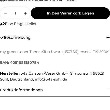
Menge
In Den Warenkorb Legen
Menge Für My Green Toner Toner-Kit Schwarz 
Menge Für My Green Toner Toner-Kit
Eine Frage stellen
Beschreibung
Eine Frage stellen
my green toner Toner-Kit schwarz (150784) ersetzt TK-590K
Ihr
EAN: 4051685150784
Name
Hersteller:
wta Carsten Weser GmbH, Simsonstr. 1, 98529
Ihre
E-
Suhl, Deutschland, info@wta-suhl.de
Mail
Ihre
Produktinformationen
Telefonnummer
Ihre
Nachricht