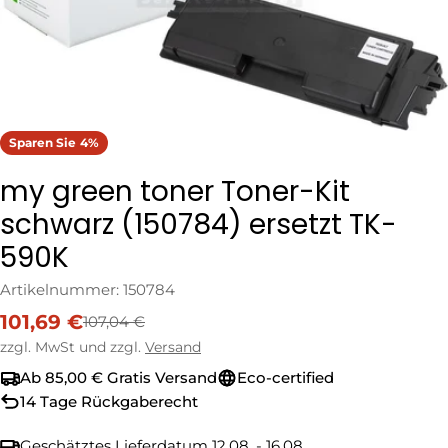
Sparen Sie
4%
my green toner Toner-Kit
schwarz (150784) ersetzt TK-
590K
Artikelnummer:
150784
101,69 €
107,04 €
Verkaufspreis
Regulärer
Preis
zzgl. MwSt und zzgl.
Versand
Ab 85,00 € Gratis Versand
Eco-certified
14 Tage Rückgaberecht
Geschätztes Lieferdatum
12.08. - 16.08.