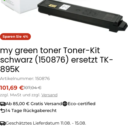
Sparen Sie
4%
my green toner Toner-Kit
schwarz (150876) ersetzt TK-
895K
Artikelnummer:
150876
101,69 €
107,04 €
Verkaufspreis
Regulärer
Preis
zzgl. MwSt und zzgl.
Versand
Ab 85,00 € Gratis Versand
Eco-certified
14 Tage Rückgaberecht
Geschätztes Lieferdatum
11.08. - 15.08.