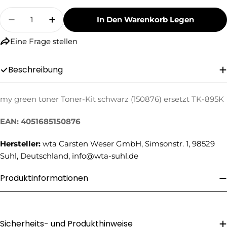
Menge
In Den Warenkorb Legen
Menge Für My Green Toner Toner-Kit Schwarz 
Menge Für My Green Toner Toner-Kit
Eine Frage stellen
Beschreibung
my green toner Toner-Kit schwarz (150876) ersetzt TK-895K
Eine Frage stellen
Ihr
EAN: 4051685150876
Name
Hersteller:
wta Carsten Weser GmbH, Simsonstr. 1, 98529
Ihre
Suhl, Deutschland, info@wta-suhl.de
E-
Mail
Ihre
Produktinformationen
Telefonnummer
Ihre
Nachricht
Sicherheits- und Produkthinweise