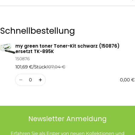
Die mit * gekennzeichneten Felder sind Pflichtfelder.
Schnellbestellung
Frage Senden
my green toner Toner-Kit schwarz (150876)
Ihr
ersetzt TK-895K
Warenkorb
150876
101,69 €/Stück
107,04 €
Regulärer
Verkaufspreis
Preis
Menge
0,00 €
Newsletter Anmeldung
Erfahren Sie als Erster von neuen Kollektionen und