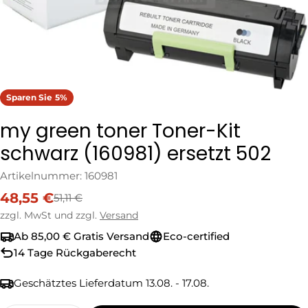
Sparen Sie
5%
my green toner Toner-Kit
schwarz (160981) ersetzt 502
Artikelnummer:
160981
48,55 €
51,11 €
Verkaufspreis
Regulärer
Preis
zzgl. MwSt und zzgl.
Versand
Ab 85,00 € Gratis Versand
Eco-certified
14 Tage Rückgaberecht
Geschätztes Lieferdatum
13.08. - 17.08.