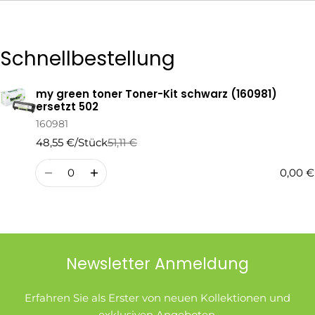
Die mit * gekennzeichneten Felder sind Pflichtfelder.
Schnellbestellung
Frage Senden
my green toner Toner-Kit schwarz (160981)
Ihr
ersetzt 502
Warenkorb
160981
48,55 €/Stück
51,11 €
Regulärer
Verkaufspreis
Preis
Menge
0,00 €
Newsletter Anmeldung
Erfahren Sie als Erster von neuen Kollektionen und
exklusiven Angeboten.