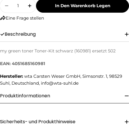
Menge
In Den Warenkorb Legen
Menge Für My Green Toner Toner-Kit Schwarz 
Menge Für My Green Toner Toner-Kit 
Eine Frage stellen
Beschreibung
my green toner Toner-Kit schwarz (160981) ersetzt 502
Eine Frage stellen
EAN: 4051685160981
Ihr
Name
Hersteller:
wta Carsten Weser GmbH, Simsonstr. 1, 98529
Ihre
Suhl, Deutschland, info@wta-suhl.de
E-
Mail
Produktinformationen
Ihre
Telefonnummer
Ihre
Nachricht
Sicherheits- und Produkthinweise