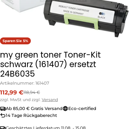
Sparen Sie
5%
my green toner Toner-Kit
schwarz (161407) ersetzt
24B6035
Artikelnummer:
161407
112,99 €
118,94 €
Verkaufspreis
Regulärer
Preis
zzgl. MwSt und zzgl.
Versand
Ab 85,00 € Gratis Versand
Eco-certified
14 Tage Rückgaberecht
Geschätztes Lieferdatum
11.08. - 15.08.