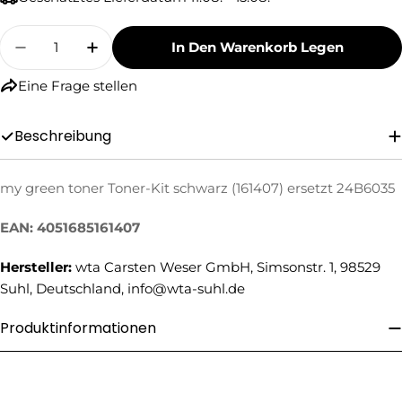
Menge
In Den Warenkorb Legen
Menge Für My Green Toner Toner-Kit Schwarz 
Menge Für My Green Toner Toner-Kit
Eine Frage stellen
Beschreibung
Eine Frage stellen
my green toner Toner-Kit schwarz (161407) ersetzt 24B6035
Ihr
EAN: 4051685161407
Name
Hersteller:
wta Carsten Weser GmbH, Simsonstr. 1, 98529
Ihre
E-
Suhl, Deutschland, info@wta-suhl.de
Mail
Ihre
Produktinformationen
Telefonnummer
Ihre
Nachricht