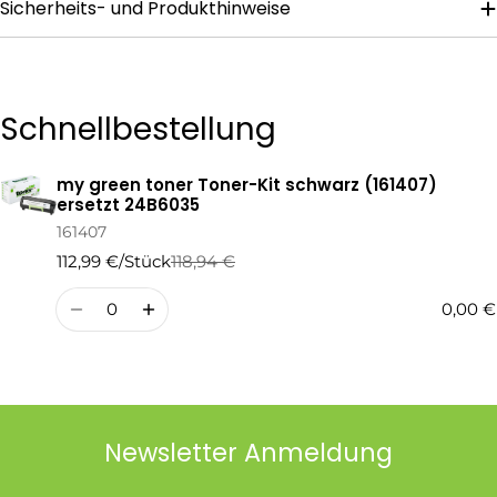
Sicherheits- und Produkthinweise
Die mit * gekennzeichneten Felder sind Pflichtfelder.
Frage Senden
Schnellbestellung
my green toner Toner-Kit schwarz (161407)
Ihr
ersetzt 24B6035
Warenkorb
161407
112,99 €/Stück
118,94 €
Regulärer
Verkaufspreis
Preis
Menge
0,00 €
Newsletter Anmeldung