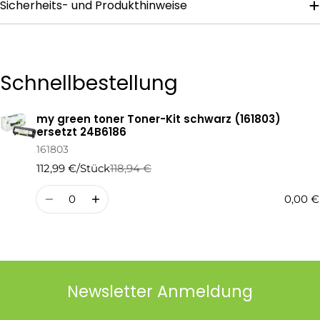
Sicherheits- und Produkthinweise
Die mit * gekennzeichneten Felder sind Pflichtfelder.
Frage Senden
Schnellbestellung
my green toner Toner-Kit schwarz (161803)
Ihr
ersetzt 24B6186
Warenkorb
161803
112,99 €/Stück
118,94 €
Regulärer
Verkaufspreis
Preis
Menge
0,00 €
Newsletter Anmeldung