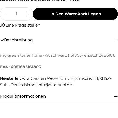
Menge
In Den Warenkorb Legen
Menge Für My Green Toner Toner-Kit Schwarz 
Menge Für My Green Toner Toner-Kit
Eine Frage stellen
Beschreibung
Eine Frage stellen
my green toner Toner-Kit schwarz (161803) ersetzt 24B6186
Ihr
EAN: 4051685161803
Name
Hersteller:
wta Carsten Weser GmbH, Simsonstr. 1, 98529
Ihre
E-
Suhl, Deutschland, info@wta-suhl.de
Mail
Ihre
Produktinformationen
Telefonnummer
Ihre
Nachricht