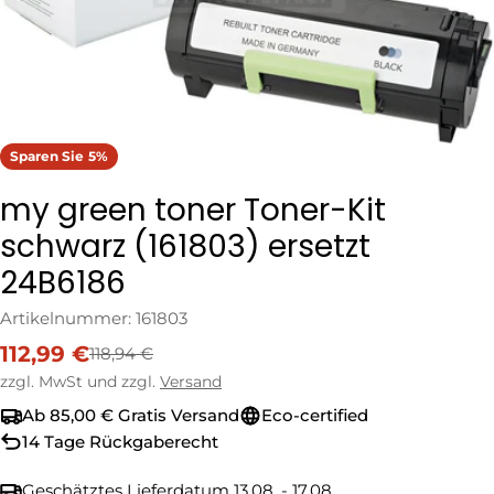
Sparen Sie
5%
my green toner Toner-Kit
schwarz (161803) ersetzt
24B6186
Artikelnummer:
161803
112,99 €
118,94 €
Verkaufspreis
Regulärer
Preis
zzgl. MwSt und zzgl.
Versand
Ab 85,00 € Gratis Versand
Eco-certified
14 Tage Rückgaberecht
Geschätztes Lieferdatum
13.08. - 17.08.