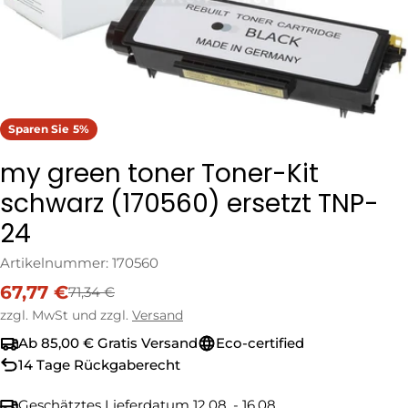
Sparen Sie
5%
my green toner Toner-Kit
schwarz (170560) ersetzt TNP-
24
Artikelnummer:
170560
67,77 €
71,34 €
Verkaufspreis
Regulärer
Preis
zzgl. MwSt und zzgl.
Versand
Ab 85,00 € Gratis Versand
Eco-certified
14 Tage Rückgaberecht
Geschätztes Lieferdatum
12.08. - 16.08.