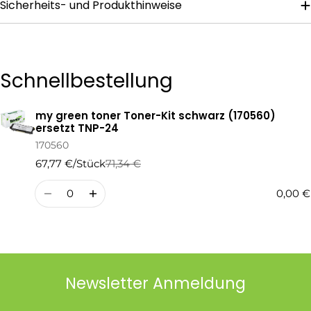
Sicherheits- und Produkthinweise
Die mit * gekennzeichneten Felder sind Pflichtfelder.
Frage Senden
Schnellbestellung
my green toner Toner-Kit schwarz (170560)
Ihr
ersetzt TNP-24
Warenkorb
170560
67,77 €/Stück
71,34 €
Regulärer
Verkaufspreis
Preis
Menge
0,00 €
Newsletter Anmeldung