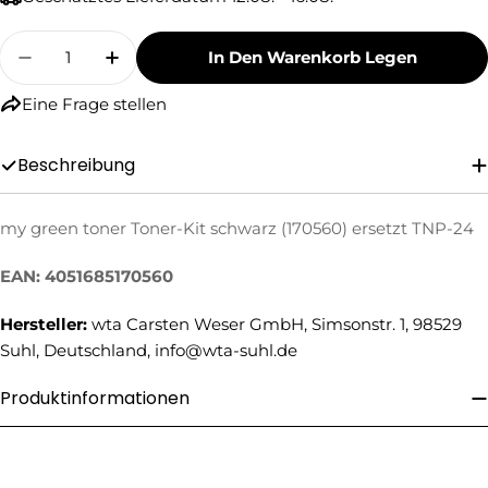
Menge
In Den Warenkorb Legen
Menge Für My Green Toner Toner-Kit Schwarz 
Menge Für My Green Toner Toner-Kit
Eine Frage stellen
Beschreibung
Eine Frage stellen
my green toner Toner-Kit schwarz (170560) ersetzt TNP-24
Ihr
EAN: 4051685170560
Name
Hersteller:
wta Carsten Weser GmbH, Simsonstr. 1, 98529
Ihre
E-
Suhl, Deutschland, info@wta-suhl.de
Mail
Ihre
Produktinformationen
Telefonnummer
Ihre
Nachricht