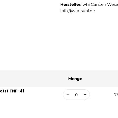
Hersteller:
wta Carsten Weser
info@wta-suhl.de
Menge
setzt TNP-41
Menge
7
R
V
Pr