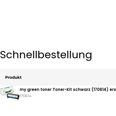
Schnellbestellung
Produkt
Ihr
my green toner Toner-Kit schwarz (170614) er
Warenkorb
170614