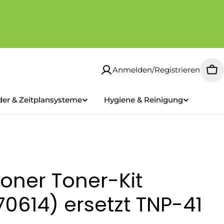
Anmelden/Registrieren
Wa
der & Zeitplansysteme
Hygiene & Reinigung
oner Toner-Kit
70614) ersetzt TNP-41