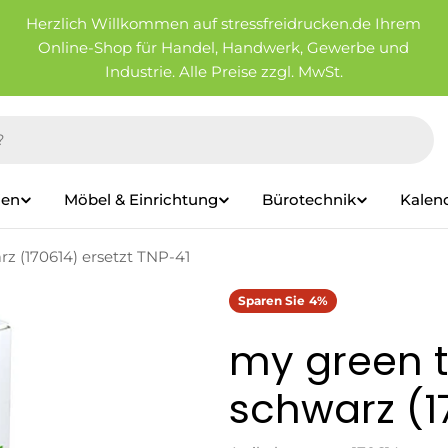
Herzlich Willkommen auf stressfreidrucken.de Ihrem
Online-Shop für Handel, Handwerk, Gewerbe und
Industrie. Alle Preise zzgl. MwSt.
ien
Möbel & Einrichtung
Bürotechnik
Kalen
z (170614) ersetzt TNP-41
Sparen Sie
4%
my green t
schwarz (1