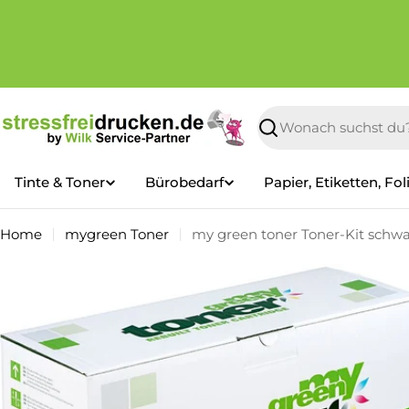
Zum
Inhalt
springen
Suchen
Tinte & Toner
Bürobedarf
Papier, Etiketten, Fol
Home
mygreen Toner
my green toner Toner-Kit schwar
Springe
zu
den
Produktinformationen