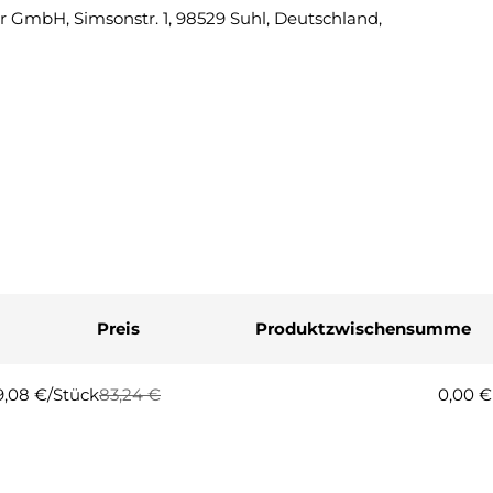
 GmbH, Simsonstr. 1, 98529 Suhl, Deutschland,
Eine Fra
Ihr
Name
Ihre
E-
Mail
Ihre
Telefonnummer
Ihre
Nachricht
Preis
Produktzwischensumme
Die mit * gekennzeichneten Fel
9,08 €/Stück
83,24 €
0,00 €
egulärer
erkaufspreis
Frage
eis