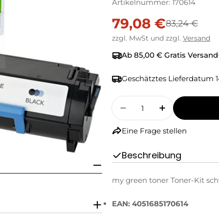
Artikelnummer:
170614
79,08 €
Verkaufspreis
Regulärer
83,24 €
zzgl. MwSt und zzgl.
Versand
Preis
Ab 85,00 € Gratis Versand
Geschätztes Lieferdatum
1
Menge
Menge Für My Green T
Menge Für M
Eine Frage stellen
Beschreibung
my green toner Toner-Kit sch
EAN: 4051685170614