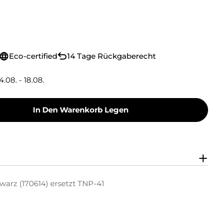
Eco-certified
14 Tage Rückgaberecht
4.08. - 18.08.
In Den Warenkorb Legen
oner Toner-Kit Schwarz (170614) Ersetzt TNP-41
y Green Toner Toner-Kit Schwarz (170614) Erset
warz (170614) ersetzt TNP-41