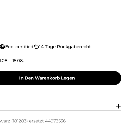
Eco-certified
14 Tage Rückgaberecht
1.08. - 15.08.
In Den Warenkorb Legen
oner Toner-Kit Schwarz (181283) Ersetzt 44973
y Green Toner Toner-Kit Schwarz (181283) Erse
warz (181283) ersetzt 44973536