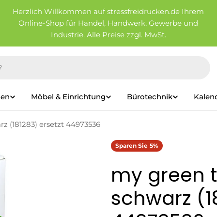
Herzlich Willkommen auf stressfreidrucken.de Ihrem
Online-Shop für Handel, Handwerk, Gewerbe und
Industrie. Alle Preise zzgl. MwSt.
ien
Möbel & Einrichtung
Bürotechnik
Kalen
z (181283) ersetzt 44973536
Sparen Sie
5%
my green t
schwarz (1