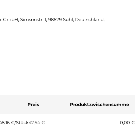
Eine Fra
 GmbH, Simsonstr. 1, 98529 Suhl, Deutschland,
Ihr
Name
Ihre
E-
Mail
Ihre
Telefonnummer
Ihre
Nachricht
Preis
Produktzwischensumme
Die mit * gekennzeichneten Fel
Frage
45,16 €/Stück
47,54 €
0,00 €
Regulärer
Verkaufspreis
Preis