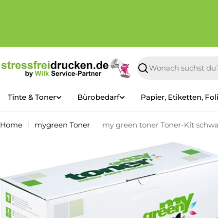
Zum
Inhalt
springen
Suchen
Tinte & Toner
Bürobedarf
Papier, Etiketten, Fol
Home
mygreen Toner
my green toner Toner-Kit schwar
Springe
zu
den
Produktinformationen