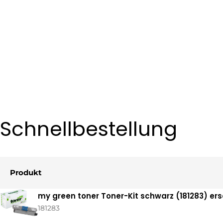
Schnellbestellung
Produkt
Ihr
my green toner Toner-Kit schwarz (181283) er
Warenkorb
181283