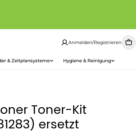
Anmelden/Registrieren
Wa
der & Zeitplansysteme
Hygiene & Reinigung
oner Toner-Kit
81283) ersetzt