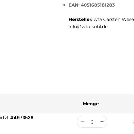
EAN: 4051685181283
Hersteller:
wta Carsten Weser
info@wta-suhl.de
Menge
setzt 44973536
Menge