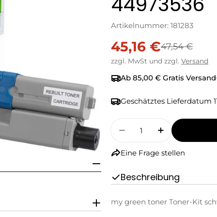
44973536
Artikelnummer:
181283
45,16 €
Verkaufspreis
Regulärer
47,54 €
zzgl. MwSt und zzgl.
Versand
Preis
Ab 85,00 € Gratis Versand
Geschätztes Lieferdatum
1
Menge
Menge Für My Green T
Menge Für M
Eine Frage stellen
Beschreibung
my green toner Toner-Kit sch