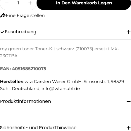
In Den Warenkorb Legen
Menge Für My Green Toner Toner-Kit Schwarz
Menge Für My Green Toner Toner-Kit
Eine Frage stellen
Beschreibung
my green toner Toner-Kit schwarz (210075) ersetzt MX-
23GTBA
Eine Frage stellen
EAN: 4051685210075
Ihr
Name
Hersteller:
wta Carsten Weser GmbH, Simsonstr. 1, 98529
Ihre
Suhl, Deutschland, info@wta-suhl.de
E-
Mail
Produktinformationen
Ihre
Telefonnummer
Ihre
Nachricht
Sicherheits- und Produkthinweise