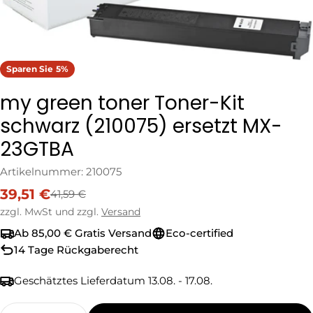
Sparen Sie
5%
my green toner Toner-Kit
schwarz (210075) ersetzt MX-
23GTBA
Artikelnummer:
210075
39,51 €
41,59 €
Verkaufspreis
Regulärer
Preis
zzgl. MwSt und zzgl.
Versand
Ab 85,00 € Gratis Versand
Eco-certified
14 Tage Rückgaberecht
Geschätztes Lieferdatum
13.08. - 17.08.
Menge