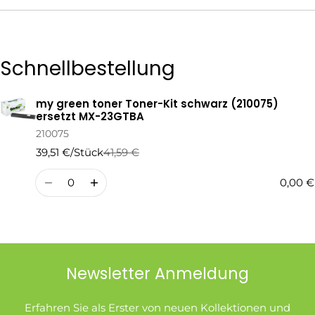
Die mit * gekennzeichneten Felder sind Pflichtfelder.
Schnellbestellung
Frage Senden
my green toner Toner-Kit schwarz (210075)
Ihr
ersetzt MX-23GTBA
Warenkorb
210075
39,51 €/Stück
41,59 €
Regulärer
Verkaufspreis
Preis
Menge
0,00 €
Newsletter Anmeldung
Erfahren Sie als Erster von neuen Kollektionen und